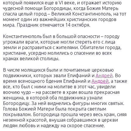
который появился еще в VI веке, и отражает историю
чудесной помощи Богородицы, когда Божия Матерь
спасла целый город – Великий Константинополь, на тот
момент один из важнейших христианских городов
мира. Праздник отмечается 14 октября.
Константинополь был в большой опасности – городу
угрожали враги, которые могли стереть его с лица
земли и расправиться с жителями. Обитатели города,
христиане, усердно молились о спасении во всех
храмах великой столицы.
В числе молящихся были и почитаемые церковью
подвижники, которых звали Епифаний и
Андрей
. Во
время всенощного бдения Епифаний и
Андрей
, а также
все, кто был с ними на молитве в этот час, увидели
воочию чудо – на рассвете в храм вошла прекрасная
женщина, в которой оба подвижника узнали
Богородицу. За ней виднелись фигуры многих святых.
Голова Божией Матери была покрыта светлым
покрывалом. Богородица прошла через весь храм, сияя
неземной красотой, внушая собравшимся в церкви
людям любовь и надежду на скорое спасение.