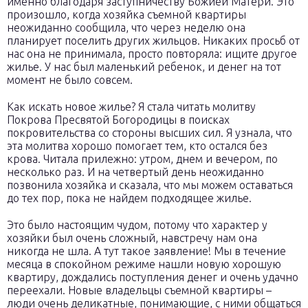
именно благодаря заступничеству Божией Матери. Это
произошло, когда хозяйка съемной квартиры
неожиданно сообщила, что через неделю она
планирует поселить других жильцов. Никаких просьб от
нас она не принимала, просто повторяла: ищите другое
жилье. У нас был маленький ребенок, и денег на тот
момент не было совсем.
Как искать новое жилье? Я стала читать молитву
Покрова Пресвятой Богородицы в поисках
покровительства со стороны высших сил. Я узнала, что
эта молитва хорошо помогает тем, кто остался без
крова. Читала прилежно: утром, днем и вечером, по
несколько раз. И на четвертый день неожиданно
позвонила хозяйка и сказала, что мы можем оставаться
до тех пор, пока не найдем подходящее жилье.
Это было настоящим чудом, потому что характер у
хозяйки был очень сложный, навстречу нам она
никогда не шла. А тут такое заявление! Мы в течение
месяца в спокойном режиме нашли новую хорошую
квартиру, дождались поступления денег и очень удачно
переехали. Новые владельцы съемной квартиры –
люди очень деликатные, понимающие, с ними общаться