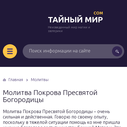
COM
ТАЙНЫЙ МИР
Неизведанный мир магии и
эзотерики
Главная
Молитвы
Молитва Покрова Пресвятой
Богородицы
Молитва Покрова Пресвятой Богородицы – очень
сильная и действенная. Говорю по своему опыту,
поскольку в тяжелой ситуации помощь ко мне пришла