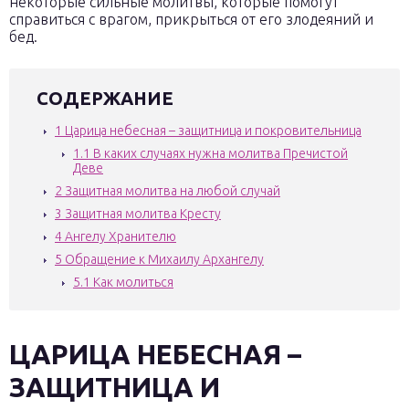
некоторые сильные молитвы, которые помогут
справиться с врагом, прикрыться от его злодеяний и
бед.
СОДЕРЖАНИЕ
1
Царица небесная – защитница и покровительница
1.1
В каких случаях нужна молитва Пречистой
Деве
2
Защитная молитва на любой случай
3
Защитная молитва Кресту
4
Ангелу Хранителю
5
Обращение к Михаилу Архангелу
5.1
Как молиться
ЦАРИЦА НЕБЕСНАЯ –
ЗАЩИТНИЦА И