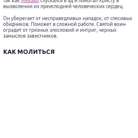
так как
Михаил
спускался в ад и помогал Христу в
вызволении из преисподней человеческих сердец.
Он уберегает от несправедливых нападок, от спесивых
обидчиков. Поможет в сложной работе. Святой воин
оградит от грязных злословий и интриг, черных
замыслов завистников.
КАК МОЛИТЬСЯ