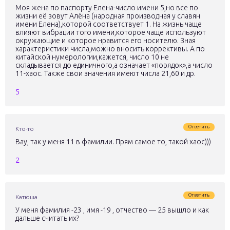
Моя жена по паспорту Елена-число имени 5,но все по
жизни её зовут Алёна (народная производная у славян
имени Елена),которой соответствует 1. На жизнь чаще
влияют вибрации того имени,которое чаще используют
окружающие и которое нравится его носителю. Зная
характеристики числа,можно вносить коррективы. А по
китайской нумерологии,кажется, число 10 не
складывается до единичного,а означает «порядок»,а число
11-хаос. Также свои значения имеют числа 21,60 и др.
5
Ответить
Кто-то
Вау, так у меня 11 в фамилии. Прям самое то, такой хаос)))
2
Ответить
Катюша
У меня фамилия -23 , имя -19 , отчество — 25 вышло и как
дальше считать их?