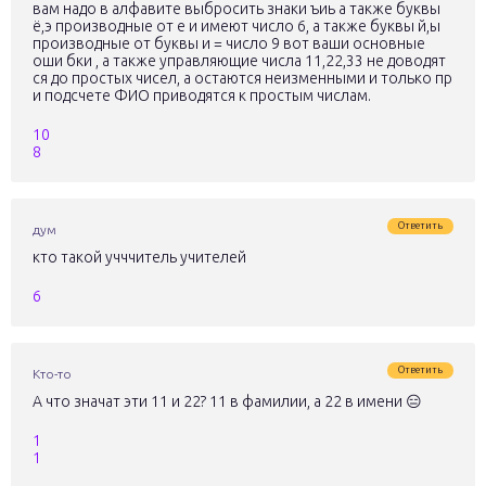
вам надо в алфавите выбросить знаки ъиь а также буквы
ё,э производные от е и имеют число 6, а также буквы й,ы
производные от буквы и = число 9 вот ваши основные
оши бки , а также управляющие числа 11,22,33 не доводят
ся до простых чисел, а остаются неизменными и только пр
и подсчете ФИО приводятся к простым числам.
10
8
Ответить
дум
кто такой учччитель учителей
6
Ответить
Кто-то
А что значат эти 11 и 22? 11 в фамилии, а 22 в имени 😑
1
1