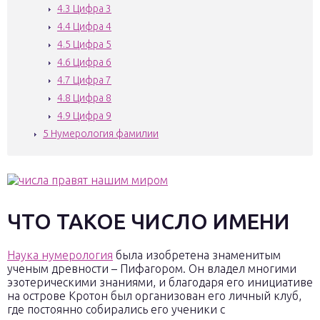
4.3
Цифра 3
4.4
Цифра 4
4.5
Цифра 5
4.6
Цифра 6
4.7
Цифра 7
4.8
Цифра 8
4.9
Цифра 9
5
Нумерология фамилии
ЧТО ТАКОЕ ЧИСЛО ИМЕНИ
Наука нумерология
была изобретена знаменитым
ученым древности – Пифагором. Он владел многими
эзотерическими знаниями, и благодаря его инициативе
на острове Кротон был организован его личный клуб,
где постоянно собирались его ученики с