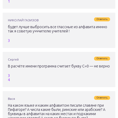
1
Ответить
НИКОЛАЙ ГАЗИЗОВ
будет лучше выбросить все глассные из алфавита имнно
так я советую учччителю учителей !
3
Ответить
Сергей
В расчёте имени программа считает букву С=0 — не верно
3
4
Ответить
Вася
На каком языке и каким алфавитом писали славяне при
Пифагоре? А числа какие были, римские или арабские? А
буквицы в алфавитах на каких местах и под какими
номерами стояли? А сколько буквиц то было?