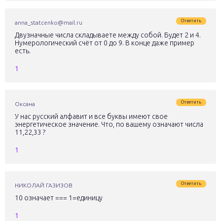
Ответить
anna_statcenko@mail.ru
Двузначные числа складываете между собой. Будет 2 и 4.
Нумерологический счëт от 0 до 9. В конце даже пример
есть.
1
Ответить
Оксана
У нас русский алфавит и все буквы имеют свое
энергетическое значение. Что, по вашему означают числа
11,22,33 ?
1
Ответить
НИКОЛАЙ ГАЗИЗОВ
10 означает === 1=единицу
1