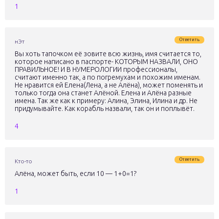
1
Ответить
нЭт
Вы хоть тапочком её зовите всю жизнь, имя считается то,
которое написано в паспорте- КОТОРЫМ НАЗВАЛИ, ОНО
ПРАВИЛЬНОЕ! И В НУМЕРОЛОГИИ профессионалы,
считают именно так, а по погремухам и похожим именам.
Не нравится ей Елена(Лена, а не Алёна), может поменять и
только тогда она станет Алёной. Елена и Алёна разные
имена. Так же как к примеру: Алина, Элина, Илина и др. Не
придумывайте. Как корабль назвали, так он и поплывёт.
4
Ответить
Кто-то
Алёна, может быть, если 10 — 1+0=1?
1