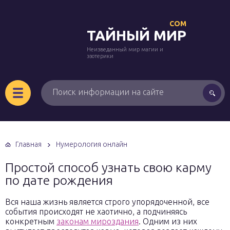
COM
ТАЙНЫЙ МИР
Неизведанный мир магии и
эзотерики
Главная
Нумерология онлайн
Простой способ узнать свою карму
по дате рождения
Вся наша жизнь является строго упорядоченной, все
события происходят не хаотично, а подчиняясь
конкретным
законам мироздания
. Одним из них