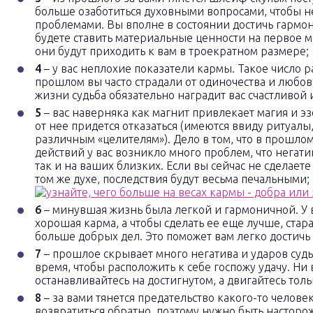
больше озаботиться духовными вопросами, чтобы не
проблемами. Вы вполне в состоянии достичь гармон
будете ставить материальные ценности на первое ме
они будут приходить к вам в троекратном размере;
4
– у вас неплохие показатели кармы. Такое число ра
прошлом вы часто страдали от одиночества и любовн
жизни судьба обязательно наградит вас счастливой 
5
– вас наверняка как магнит привлекает магия и эз
от нее придется отказаться (имеются ввиду ритуалы
различным «целителям»). Дело в том, что в прошлом
действий у вас возникло много проблем, что негатив
так и на ваших близких. Если вы сейчас не сделает
том же духе, последствия будут весьма печальными;
6
– минувшая жизнь была легкой и гармоничной. У в
хорошая карма, а чтобы сделать ее еще лучше, стар
больше добрых дел. Это поможет вам легко достичь 
7
– прошлое скрывает много негатива и ударов судь
время, чтобы расположить к себе госпожу удачу. Ни 
останавливайтесь на достигнутом, а двигайтесь толь
8
– за вами тянется предательство какого-то челове
возвратиться обратно, поэтому нужно быть насторо