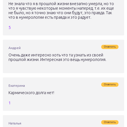
Не знала что я в прошлой жизни внезапно умерла, но то
что я чувствую некоторые моменты наперед, т.е. их еще
не было, но я точно знаю что они будут, это правда. Так
что в нумерологии есть правда и это радует.
5
Ответить
Андрей
Очень даже интересно хоть что та узнать из своей
прошлой жизни. Интересная это вещь нумерология.
Ответить
Екатерина
Кармического долга нет!
1
Ответить
Наталья