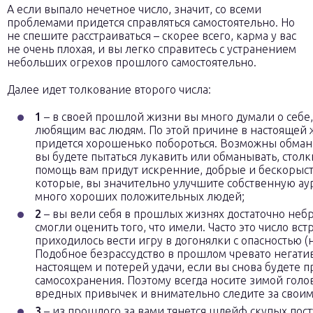
А если выпало нечетное число, значит, со всеми
проблемами придется справляться самостоятельно. Но
не спешите расстраиваться – скорее всего, карма у вас
не очень плохая, и вы легко справитесь с устранением
небольших огрехов прошлого самостоятельно.
Далее идет толкование второго числа:
1
– в своей прошлой жизни вы много думали о себе
любящим вас людям. По этой причине в настоящей 
придется хорошенько побороться. Возможны обман
вы будете пытаться лукавить или обманывать, столк
помощь вам придут искренние, добрые и бескорыст
которые, вы значительно улучшите собственную аур
много хороших положительных людей;
2
– вы вели себя в прошлых жизнях достаточно небр
смогли оценить того, что имели. Часто это число вс
приходилось вести игру в догонялки с опасностью 
Подобное безрассудство в прошлом чревато негати
настоящем и потерей удачи, если вы снова будете 
самосохранения. Поэтому всегда носите зимой голов
вредных привычек и внимательно следите за своим
3
– из прошлого за вами тянется шлейф скупых пост