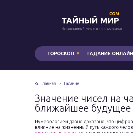
COM
ТАЙНЫЙ МИР
Неизведанный мир магии и эзотерики
ГОРОСКОП
ГАДАНИЕ ОНЛАЙ
Главная
Гадание
Значение чисел на ч
ближайшее будущее
Нумерологией давно доказано, что цифро
влияние на жизненный путь каждого человек
одинаковые числа
, то это как минимум по