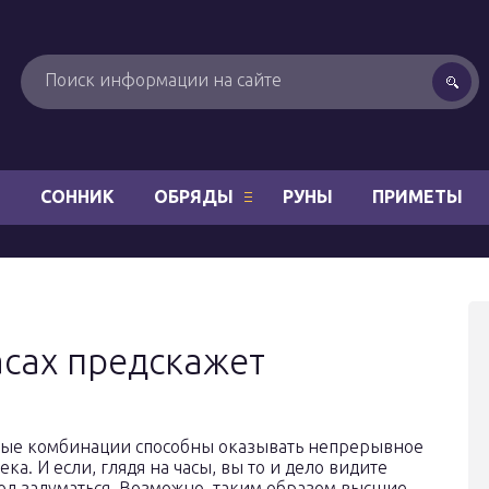
Н
СОННИК
ОБРЯДЫ
РУНЫ
ПРИМЕТЫ
асах предскажет
вые комбинации способны оказывать непрерывное
а. И если, глядя на часы, вы то и дело видите
вод задуматься. Возможно, таким образом высшие