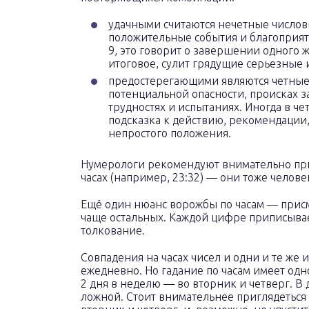
удачными считаются нечетные число
положительные события и благоприят
9, это говорит о завершении одного ж
итоговое, сулит грядущие серьезные
предостерегающими являются четные 
потенциальной опасности, происках 
трудностях и испытаниях. Иногда в че
подсказка к действию, рекомендации
непростого положения.
Нумерологи рекомендуют внимательно при
часах (например, 23:32) — они тоже челове
Ещё один нюанс ворожбы по часам — присм
чаще остальных. Каждой цифре приписывае
толкование.
Совпадения на часах чисел и одни и те же
ежедневно. Но гадание по часам имеет одн
2 дня в неделю — во вторник и четверг. В
ложной. Стоит внимательнее приглядеться 