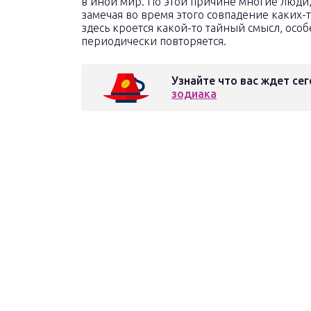
в иной мир. По этой причине многие люди,
замечая во время этого совпадение каких-т
здесь кроется какой-то тайный смысл, осо
периодически повторяется.
Узнайте что вас ждет сег
зодиака