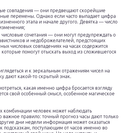
вые совпадения — они предвещают скорейшие
ные перемены. Однако если часто выпадает цифра
изненного этапа и начале другого. Девятка — число
 изменения;
числовые сочетания — они могут предупреждать о
завистников и недоброжелателей, предстоящих
тных числовых совпадениях на часах содержится
, которые помогут отыскать выход из сложившегося
глядеться и к зеркальным отражениям чисел на
ку дают какой-то скрытый знак.
отреться, какая именно цифра бросается взгляду
тся свой особенный смысл, особенное магическое
 их комбинации человек может наблюдать
о важное правило: точный прогноз часы дают только
 другие дни недели информация может оказаться
к подсказкам, поступающим от часов именно во