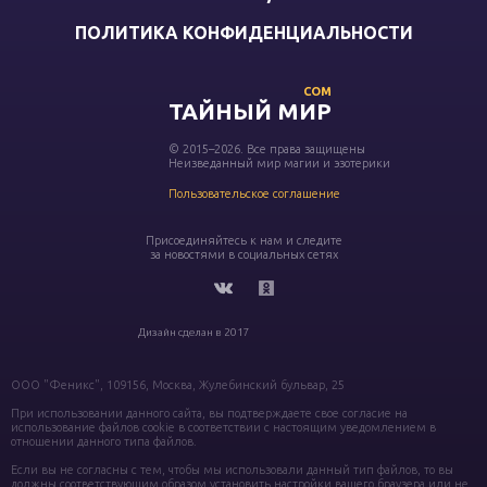
ПОЛИТИКА КОНФИДЕНЦИАЛЬНОСТИ
COM
ТАЙНЫЙ МИР
© 2015–2026. Все права защищены
Неизведанный мир магии и эзотерики
Пользовательское соглашение
Присоединяйтесь к нам и следите
за новостями в социальных сетях
Дизайн сделан в 2017
ООО "Феникс", 109156, Москва, Жулебинский бульвар, 25
При использовании данного сайта, вы подтверждаете свое согласие на
использование файлов cookie в соответствии с настоящим уведомлением в
отношении данного типа файлов.
Если вы не согласны с тем, чтобы мы использовали данный тип файлов, то вы
должны соответствующим образом установить настройки вашего браузера или не