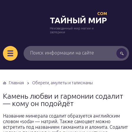
COM
ТАЙНЫЙ МИР
Неизведанный мир магии и
эзотерики
Главная
Обереги, амулеты и талисманы
Камень любви и гармонии содалит
— кому он подойдёт
Название минерала содалит образуется английским
словом «soda» — натрий. Также самоцвет можно
встретить под названием гакманита и аломита. Содалит