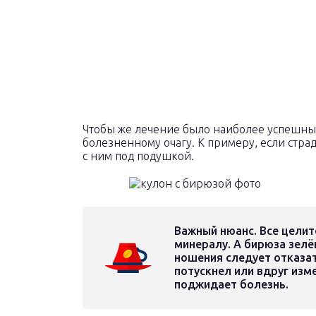
Чтобы же лечение было наиболее успешным
болезненному очагу. К примеру, если стра
с ним под подушкой.
Важный нюанс. Все цели
минералу. А бирюза зелё
ношения следует отказат
потускнел или вдруг изм
поджидает болезнь.