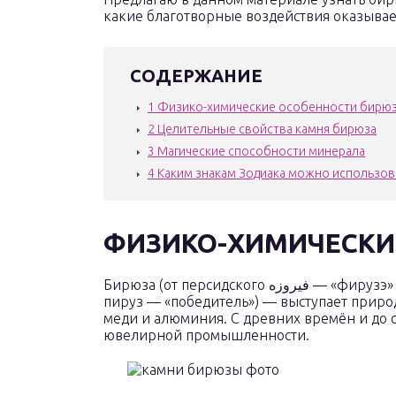
какие благотворные воздействия оказывае
СОДЕРЖАНИЕ
1
Физико-химические особенности бирю
2
Целительные свойства камня бирюза
3
Магические способности минерала
4
Каким знакам Зодиака можно использов
ФИЗИКО-ХИМИЧЕСКИ
Бирюза (от персидского فیروزه‎ — «фирузэ» — «камень счастья», либо персидского پیروز‎ —
пируз — «победитель») — выступает при
меди и алюминия. С древних времён и до 
ювелирной промышленности.