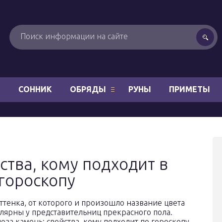
Н
СОННИК
ОБРЯДЫ
РУНЫ
ПРИМЕТЫ
ства, кому подходит в
 гороскопу
тенка, от которого и произошло название цвета
лярны у представительниц прекрасного пола.
за камень: свойства, кому подходит по гороскопу,