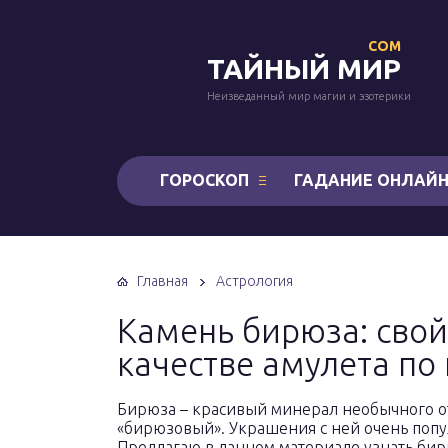
COM
ТАЙНЫЙ МИР
Неизведанный мир магии и эзотерики
ГОРОСКОП
ГАДАНИЕ ОНЛАЙ
Главная
Астрология
Камень бирюза: свой
качестве амулета по
Бирюза – красивый минерал необычного от
«бирюзовый». Украшения с ней очень попу
Предлагаю в данном материале узнать бирю