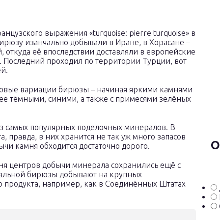
цузского выражения «turquoise: pierre turquoise» в
ирюзу изанчально добывали в Иране, в Хорасане –
, откуда её впоследствии доставляли в европейские
. Последний проходил по территории Турции, вот
й.
товые вариации бирюзы – начиная яркими камнями
лее тёмными, синими, а также с примесями зелёных
из самых популярных поделочных минералов. В
 правда, в них хранится не так уж много запасов
О
бычи камня обходится достаточно дорого.
я центров добычи минерала сохранились ещё с
ральной бирюзы добывают на крупных
о продукта, например, как в Соединённых Штатах