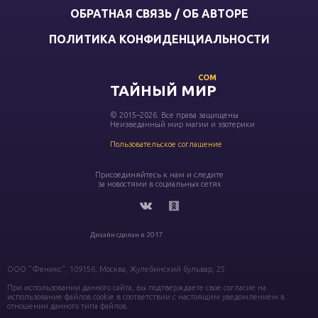
ОБРАТНАЯ СВЯЗЬ / ОБ АВТОРЕ
ПОЛИТИКА КОНФИДЕНЦИАЛЬНОСТИ
COM
ТАЙНЫЙ МИР
© 2015–2026. Все права защищены
Неизведанный мир магии и эзотерики
Пользовательское соглашение
Присоединяйтесь к нам и следите
за новостями в социальных сетях
Дизайн сделан в 2017
ООО "Феникс", 109156, Москва, Жулебинский бульвар, 25
При использовании данного сайта, вы подтверждаете свое согласие на
использование файлов cookie в соответствии с настоящим уведомлением в
отношении данного типа файлов.