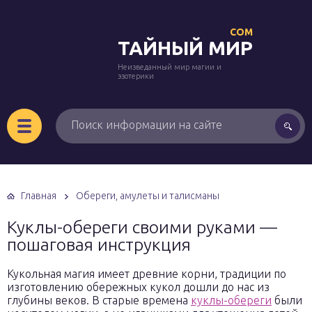
COM
ТАЙНЫЙ МИР
Неизведанный мир магии и
эзотерики
Главная
Обереги, амулеты и талисманы
Куклы-обереги своими руками —
пошаговая инструкция
Кукольная магия имеет древние корни, традиции по
изготовлению обережных кукол дошли до нас из
глубины веков. В старые времена
куклы-обереги
были