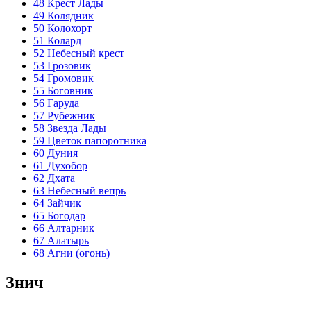
48
Крест Лады
49
Колядник
50
Колохорт
51
Колард
52
Небесный крест
53
Грозовик
54
Громовик
55
Боговник
56
Гаруда
57
Рубежник
58
Звезда Лады
59
Цветок папоротника
60
Дуния
61
Духобор
62
Дхата
63
Небесный вепрь
64
Зайчик
65
Богодар
66
Алтарник
67
Алатырь
68
Агни (огонь)
Знич