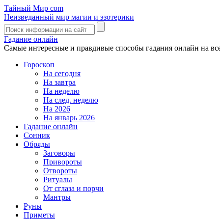
Тайный Мир
com
Неизведанный мир магии и эзотерики
Гадание онлайн
Самые интересные и правдивые способы гадания онлайн на вс
Гороскоп
На сегодня
На завтра
На неделю
На след. неделю
На 2026
На январь 2026
Гадание онлайн
Сонник
Обряды
Заговоры
Привороты
Отвороты
Ритуалы
От сглаза и порчи
Мантры
Руны
Приметы