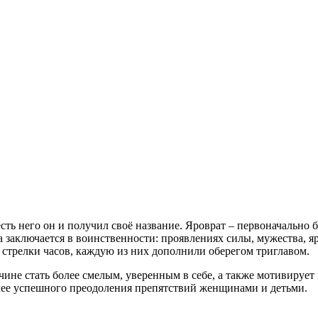
сть него он и получил своё название. Яроврат – первоначально 
а заключается в воинственности: проявлениях силы, мужества, 
стрелки часов, каждую из них дополнили оберегом триглавом.
чине стать более смелым, уверенным в себе, а также мотивируе
олее успешного преодоления препятствий женщинами и детьми.