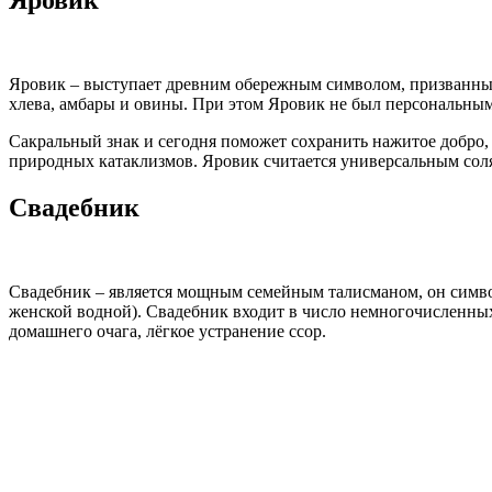
Яровик
Яровик – выступает древним обережным символом, призванны
хлева, амбары и овины. При этом Яровик не был персональным
Сакральный знак и сегодня поможет сохранить нажитое добро,
природных катаклизмов. Яровик считается универсальным со
Свадебник
Свадебник – является мощным семейным талисманом, он симво
женской водной). Свадебник входит в число немногочисленных
домашнего очага, лёгкое устранение ссор.