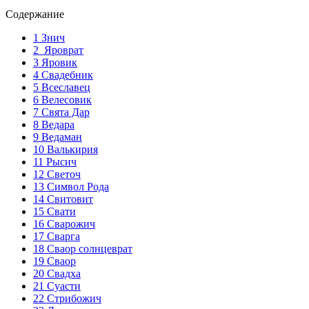
Содержание
1
Знич
2
Яроврат
3
Яровик
4
Свадебник
5
Всеславец
6
Велесовик
7
Свята Дар
8
Ведара
9
Ведаман
10
Валькирия
11
Рысич
12
Светоч
13
Символ Рода
14
Свитовит
15
Свати
16
Сварожич
17
Сварга
18
Сваор солнцеврат
19
Сваор
20
Свадха
21
Суасти
22
Стрибожич