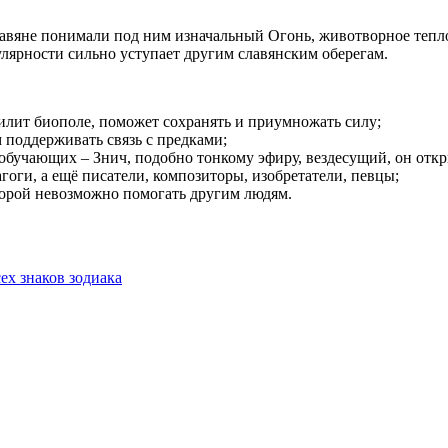
лавяне понимали под ним изначальный Огонь, животворное тепло
лярности сильно уступает другим славянским оберегам.
илит биополе, поможет сохранять и приумножать силу;
поддерживать связь с предками;
обучающих – Знич, подобно тонкому эфиру, вездесущий, он отк
гоги, а ещё писатели, композиторы, изобретатели, певцы;
торой невозможно помогать другим людям.
сех знаков зодиака