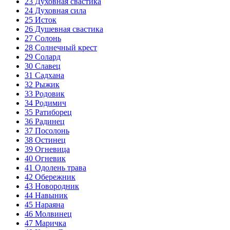
23
Духовная свастика
24
Духовная сила
25
Исток
26
Душевная свастика
27
Солонь
28
Солнечный крест
29
Солард
30
Славец
31
Садхана
32
Рыжик
33
Родовик
34
Родимич
35
Ратиборец
36
Радинец
37
Посолонь
38
Остинец
39
Огневица
40
Огневик
41
Одолень трава
42
Обережник
43
Новородник
44
Навыник
45
Нараяна
46
Молвинец
47
Маричка