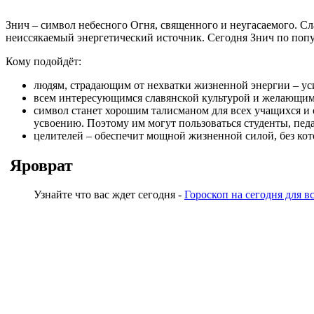
Знич – символ небесного Огня, священного и неугасаемого. С
неиссякаемый энергетический источник. Сегодня Знич по попу
Кому подойдёт:
людям, страдающим от нехватки жизненной энергии – ус
всем интересующимся славянской культурой и желающим 
символ станет хорошим талисманом для всех учащихся и 
усвоению. Поэтому им могут пользоваться студенты, педа
целителей – обеспечит мощной жизненной силой, без ко
Яроврат
Узнайте что вас ждет сегодня -
Гороскоп на сегодня для в