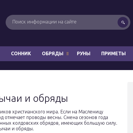
Н
СОННИК
ОБРЯДЫ
РУНЫ
ПРИМЕТЫ
бычаи и обряды
ников христианского мира. Если на Масленицу
д отмечает проводы весны. Смена сезонов года
енных колдовских обрядов, имеющих большую силу.
ычаи и обряды.