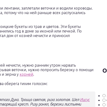
 лентами, заплетали веточки и водили хороводы.
, потому что на ней раньше всех распускались
оицкие букеты из трав и цветов. Эти букеты
анились год в доме за иконой или печкой. По
ал дом от козней нечисти и приносил
зней нечисти, нужно ранним утром нарвать
О
Срывая веточки, нужно попросить березку о помощи
а и зерна у
корней
.
ва оберега тихим голосом:
ятого Духа. Троица святая, риза золотая. Шел
Иисус
отворящий крест. Ризу ронял, березки листьями