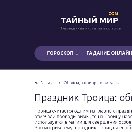
COM
ТАЙНЫЙ МИР
Неизведанный мир магии и эзотерики
ГОРОСКОП
ГАДАНИЕ ОНЛАЙ
Главная
Обряды, заговоры и ритуалы
Праздник Троица: о
Троица считается одним из главных празд
отмечали проводы зимы, то на Троицу наро
используется в магии для свершения особ
Рассмотрим тему: праздник Троица и её об