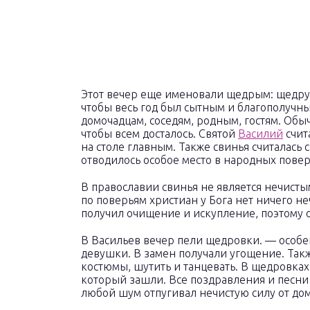
Этот вечер еще именовали щедрым: щедрух
чтобы весь год был сытным и благополучны
домочадцам, соседям, родным, гостям. Обы
чтобы всем досталось. Святой
Василий
счит
на столе главным. Также свинья считалась
отводилось особое место в народных повер
В православии свинья не является нечисты
по поверьям христиан у Бога нет ничего не
получил очищение и искупление, поэтому о
В Васильев вечер пели щедровки. — особе
девушки. В замен получали угощение. Так
костюмы, шутить и танцевать. В щедровках
который зашли. Все поздравления и песни
любой шум отпугивал нечистую силу от дом