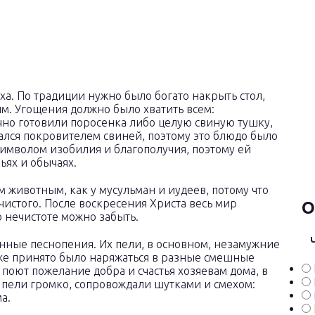
а. По традиции нужно было богато накрыть стол,
м. Угощения должно было хватить всем:
чно готовили поросенка либо целую свиную тушку,
ался покровителем свиней, поэтому это блюдо было
 символом изобилия и благополучия, поэтому ей
ьях и обычаях.
м животным, как у мусульман и иудеев, потому что
чистого. После воскресения Христа весь мир
О
 нечистоте можно забыть.
нные песнопения. Их пели, в основном, незамужние
же принято было наряжаться в разные смешные
 поют пожелание добра и счастья хозяевам дома, в
 пели громко, сопровождали шутками и смехом:
а.