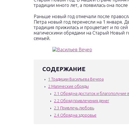
традиции много лет, а появилась она посл
Раньше новый год отмечали после правосл
Петра новый год перенесли на 1 января. Дв
традиция прижилась и процветает и по сей 
магическими обрядами на Старый Новый го
семьей.
СОДЕРЖАНИЕ
1
Традиции Васильева Вечера
2
Магические обряды
2.1
Обряд на достаток и благополучие 
2.2
Обряд привлечения денег
2.3
Привлечь любовь
2.4
Обряд на здоровье