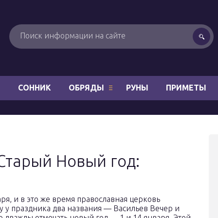
Н
СОННИК
ОБРЯДЫ
РУНЫ
ПРИМЕТЫ
Старый Новый год:
ря, и в это же время православная церковь
у у праздника два названия — Васильев Вечер и
 дважды отмечать новый год — 1 и 14 января. Этой