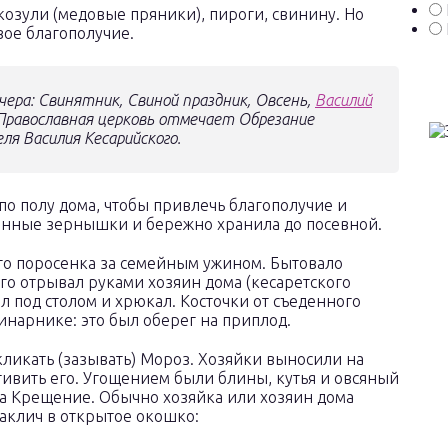
озули (медовые пряники), пироги, свинину. Но
свое благополучие.
чера: Свинятник, Свиной праздник, Овсень,
Василий
 Православная церковь отмечает Обрезание
ля Василия Кесарийского.
 по полу дома, чтобы привлечь благополучие и
панные зернышки и бережно хранила до посевной.
о поросенка за семейным ужином. Бытовало
его отрывал руками хозяин дома (кесаретского
л под столом и хрюкал. Косточки от съеденного
инарнике: это был оберег на приплод.
ликать (зазывать) Мороз. Хозяйки выносили на
тивить его. Угощением были блины, кутья и овсяный
на Крещение. Обычно хозяйка или хозяин дома
аклич в открытое окошко: