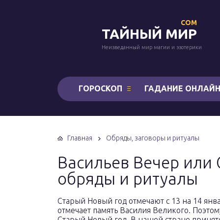
COM
ТАЙНЫЙ МИР
Неизведанный мир магии и эзотерики
ГОРОСКОП
ГАДАНИЕ ОНЛАЙ
Главная
Обряды, заговоры и ритуалы
Васильев Вечер или 
обряды и ритуалы
Старый Новый год отмечают с 13 на 14 янва
отмечает память Василия Великого. Поэтом
Старый Новый год. В нашей стране принято