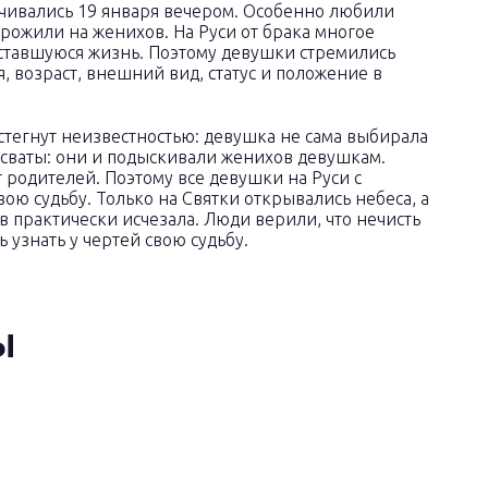
нчивались 19 января вечером. Особенно любили
рожили на женихов. На Руси от брака многое
оставшуюся жизнь. Поэтому девушки стремились
я, возраст, внешний вид, статус и положение в
стегнут неизвестностью: девушка не сама выбирала
 сваты: они и подыскивали женихов девушкам.
т родителей. Поэтому все девушки на Руси с
ою судьбу. Только на Святки открывались небеса, а
 практически исчезала. Люди верили, что нечисть
 узнать у чертей свою судьбу.
Ы