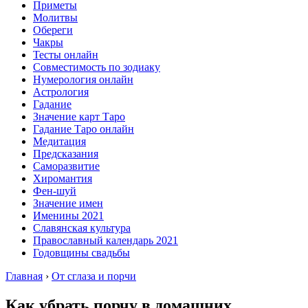
Приметы
Молитвы
Обереги
Чакры
Тесты онлайн
Совместимость по зодиаку
Нумерология онлайн
Астрология
Гадание
Значение карт Таро
Гадание Таро онлайн
Медитация
Предсказания
Саморазвитие
Хиромантия
Фен-шуй
Значение имен
Именины 2021
Славянская культура
Православный календарь 2021
Годовщины свадьбы
Главная
›
От сглаза и порчи
Как убрать порчу в домашних