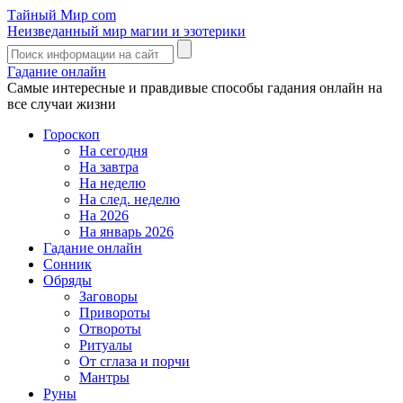
Тайный Мир
com
Неизведанный мир магии и эзотерики
Гадание онлайн
Самые интересные и правдивые способы гадания онлайн на
все случаи жизни
Гороскоп
На сегодня
На завтра
На неделю
На след. неделю
На 2026
На январь 2026
Гадание онлайн
Сонник
Обряды
Заговоры
Привороты
Отвороты
Ритуалы
От сглаза и порчи
Мантры
Руны