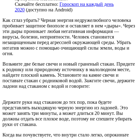
Скачайте бесплатно:
Гороскоп на каждый день
2020
(доступно на Android)
Как сглаз убрать? Черная энергия недружелюбного человека
пробивает защитное биополе и оставляет в нем «дыры». Через
эти дыры проникает любая негативная информация —
вирусы, болезни, неприятности. Человек становится
незащищенным перед агрессией окружающей среды. Убрать
негатив можно с помощью очищающей силы земли, воды и
огня.
Возьмите две белые свечи и новый граненый стакан. Придите
к роднику или природному источнику в малолюдном месте,
найдите плоский камень. Установите на камне свечи и
поставьте стакан с родниковой водой. Зажгите свечи, держите
ладони над стаканом с водой и говорите:
Держите руки над стаканом до тех пор, пока будете
представлять выходящую черную энергию из ладоней. Это
может занять три минуты, а может длиться 20 минут. Вы
должны отдать все плохое воде, поэтому не спешите убирать
руки от стакана.
Когда вы почувствуете, что внутри стало легко, опрокиньте