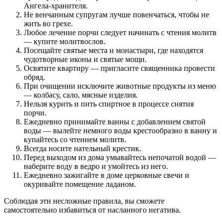
Ангела-хранителя.
Не венчанным супругам лучше повенчаться, чтобы не
жить во грехе.
Любое лечение порчи следует начинать с чтения молитв
— купите молитвослов.
Посещайте святые места и монастыри, где находятся
чудотворные иконы и святые мощи.
Освятите квартиру — пригласите священника провести
обряд.
При очищении исключите животные продукты из меню
— колбасу, сало, мясные изделия.
Нельзя курить и пить спиртное в процессе снятия
порчи.
Ежедневно принимайте ванны с добавлением святой
воды — вылейте немного воды крестообразно в ванну и
купайтесь со чтением молитв.
Всегда носите нательный крестик.
Перед выходом из дома умывайтесь непочатой водой —
наберите воду в ведро и умойтесь из него.
Ежедневно зажигайте в доме церковные свечи и
окуривайте помещение ладаном.
Соблюдая эти несложные правила, вы сможете
самостоятельно избавиться от насланного негатива.