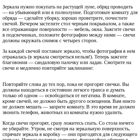
Зеркала нужно покупать на растущей луне, обряд проводить
— на убывающей или в полнолуние. Подготовьте комнату для
обряда — сделайте уборку, хорошо проветрите, почистите
свечой. Вечером застелите стол черным покрывалом, а также
все отражающие поверхности — мебель, окна. Зажгите свечи
в подсвечниках, положите фотографию между ними — свечи
должны окружать снимок с четырех сторон.
За каждой свечой поставьте зеркало, чтобы фотография в нем
отражалась (в зеркала смотреться нельзя!). Теперь зажгите
благовония — сандаловую палочку или ладан. Смотрите на
свечи и медленно повторяйте заклинание:
Повторяйте слова до тех пор, пока не прогорят свечки. Вы
должны находиться в состоянии легкого транса и думать
только об одном — освободиться от негатива. В комнате,
кроме свечей, не должно быть другого освещения. Вам никто
не должен мешать — заприте комнату. В это время не должен
звонить телефон, животных из комнаты нужно удалить.
Когда свечи прогорят, сразу ложитесь спать. Со стола ничего
не убирайте. Утром, не смотря на зеркальную поверхность,
спрячьте зеркала в коробку — они пригодятся для следующего
ритуала. Черное полотно сверните, фотографию уберите в