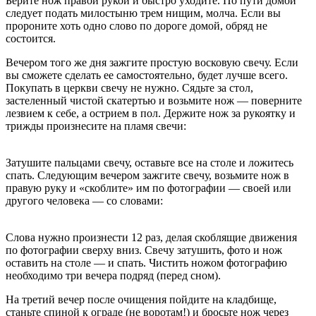
Берите нож правой рукой и быстро уходите. По пути домой
следует подать милостыню трем нищим, молча. Если вы
пророните хоть одно слово по дороге домой, обряд не
состоится.
Вечером того же дня зажгите простую восковую свечу. Если
вы сможете сделать ее самостоятельно, будет лучше всего.
Покупать в церкви свечу не нужно. Сядьте за стол,
застеленный чистой скатертью и возьмите нож — поверните
лезвием к себе, а острием в пол. Держите нож за рукоятку и
трижды произнесите на пламя свечи:
Затушите пальцами свечу, оставьте все на столе и ложитесь
спать. Следующим вечером зажгите свечу, возьмите нож в
правую руку и «скоблите» им по фотографии — своей или
другого человека — со словами:
Слова нужно произнести 12 раз, делая скоблящие движения
по фотографии сверху вниз. Свечу затушить, фото и нож
оставить на столе — и спать. Чистить ножом фотографию
необходимо три вечера подряд (перед сном).
На третий вечер после очищения пойдите на кладбище,
станьте спиной к ограде (не воротам!) и бросьте нож через