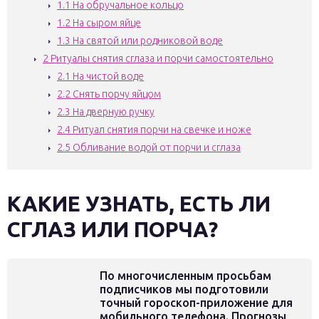
1.1
На обручальное кольцо
1.2
На сыром яйце
1.3
На святой или родниковой воде
2
Ритуалы снятия сглаза и порчи самостоятельно
2.1
На чистой воде
2.2
Снять порчу яйцом
2.3
На дверную ручку
2.4
Ритуал снятия порчи на свечке и ноже
2.5
Обливание водой от порчи и сглаза
КАКИЕ УЗНАТЬ, ЕСТЬ ЛИ
СГЛАЗ ИЛИ ПОРЧА?
По многочисленным просьбам
подписчиков мы подготовили
точный гороскоп-приложение для
мобильного телефона. Прогнозы