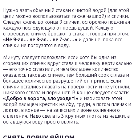
Нужно взять обычный стакан с чистой водой (для этой
цели можно воспользоваться также чашкой) и спички.
Следует сжечь до конца 9 спичек, осторожно поджигая
каждую последующую от предыдущей. Каждую
сгоревшую спичку бросают в стакан, говоря при этом:
«Не 9-ая… не 8-ая… не 7-ая…»
и дальше, пока все
спички не погрузятся в воду.
Минуту следует подождать: если хотя бы одна из
сгоревших спичек вдруг стала к человеку вертикально
— его точно сглазили, и чем большее количество
оказалось таковых спичек, тем больший срок сглаза и
большее количество разрушений он принес. Если
спички остались плавать на поверхности и не утонули,
никакого сглаза и порчи нет. В конце следует сказать:
«Добро в ворота, зло уходит!»
и нарисовать этой
водой пальцем крестик на лбу, груди, а потом плечах и
локтях, в конце — на запястьях и зоне солнечного
сплетения. Надо сделать 3 крупных глотка из чашки, а
оставшуюся воду просто вылить.
СНЯТЬ ПОРЧУ ЯЙЦОМ