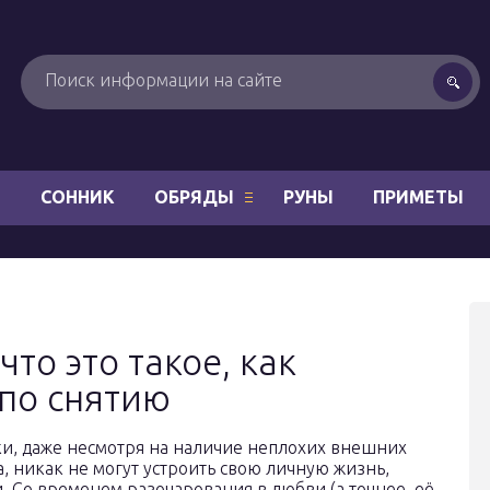
Н
СОННИК
ОБРЯДЫ
РУНЫ
ПРИМЕТЫ
что это такое, как
 по снятию
и, даже несмотря на наличие неплохих внешних
а, никак не могут устроить свою личную жизнь,
. Со временем разочарования в любви (а точнее, её