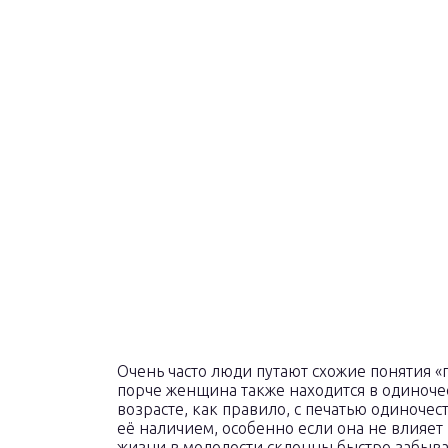
Очень часто люди путают схожие понятия «п
порче женщина также находится в одиноче
возрасте, как правило, с печатью одиночес
её наличием, особенно если она не влияе
жизни в молодости склонны быстро забыва