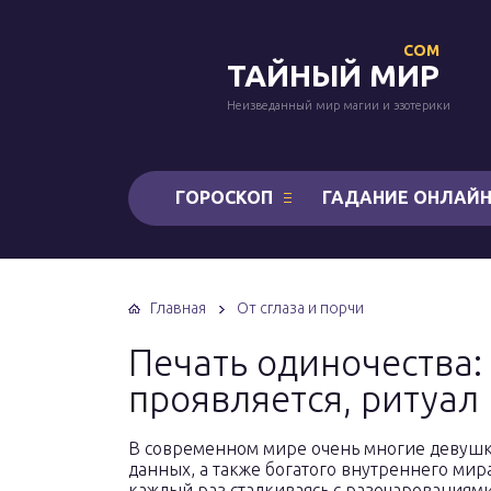
COM
ТАЙНЫЙ МИР
Неизведанный мир магии и эзотерики
ГОРОСКОП
ГАДАНИЕ ОНЛАЙ
Главная
От сглаза и порчи
Печать одиночества: 
проявляется, ритуал
В современном мире очень многие девушк
данных, а также богатого внутреннего мир
каждый раз сталкиваясь с разочарованиями