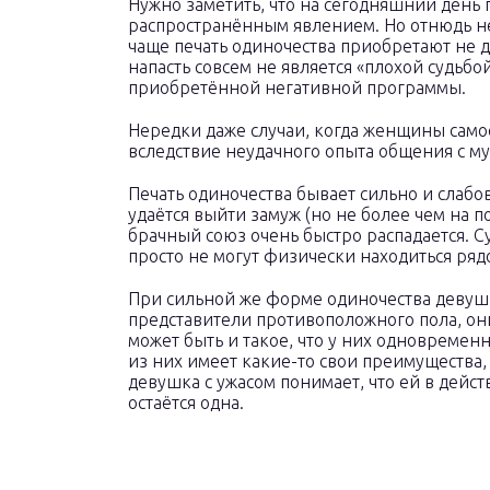
Нужно заметить, что на сегодняшний день 
распространённым явлением. Но отнюдь не 
чаще печать одиночества приобретают не до,
напасть совсем не является «плохой судьбой
приобретённой негативной программы.
Нередки даже случаи, когда женщины самост
вследствие неудачного опыта общения с 
Печать одиночества бывает сильно и слаб
удаётся выйти замуж (но не более чем на п
брачный союз очень быстро распадается. С
просто не могут физически находиться рядо
При сильной же форме одиночества девуш
представители противоположного пола, он
может быть и такое, что у них одновреме
из них имеет какие-то свои преимущества, 
девушка с ужасом понимает, что ей в дейст
остаётся одна.