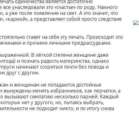
печать одиночества является достаточно
все унаследовали это «счастье» по роду. Намного
 а уже после появления на свет. А это значит, что
», «кармой», а представляет собой просто следствие
оятельно ставят на себя эту печать. Происходит это
мужчинами и прочими личными предрассудками.
овыраженной. В лёгкой степени женщине даже
олгода) и познать радость материнства, однако
упруги начинают ссориться почти без повода и
м друг с другом.
кам и женщинам не попадаются достойные
и вынуждены менять избранников, как перчатки, а
нно вызывают симпатию несколько парней. Каждый
которых нет у другого, но, пытаясь выбрать,
вительности не подходит никто, и по итогу снова