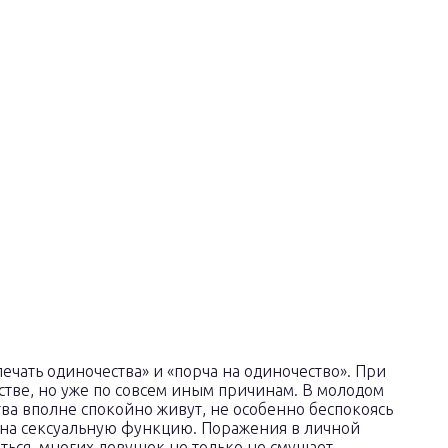
ечать одиночества» и «порча на одиночество». При
стве, но уже по совсем иным причинам. В молодом
тва вполне спокойно живут, не особенно беспокоясь
т на сексуальную функцию. Поражения в личной
ться, многих девушек не только не смущает