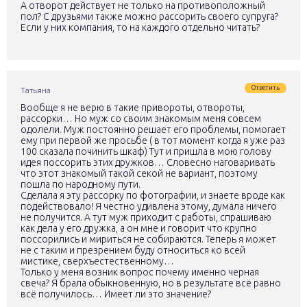
А отворот действует не только на противоположный
пол? С друзьями также можно рассорить своего супруга?
Если у них компания, то на каждого отдельно читать?
Ответить
Татьяна
Вообще я не верю в такие привороты, отвороты,
рассорки… Но муж со своим знакомым меня совсем
одолели. Муж постоянно решает его проблемы, помогает
ему при первой же просьбе ( в тот момент когда я уже раз
100 сказала починить шкаф) Тут и пришла в мою голову
идея поссорить этих дружков… Словесно наговаривать
что этот знакомый такой секой не вариант, поэтому
пошла по народному пути.
Сделала я эту рассорку по фотографии, и знаете вроде как
подействовало! Я честно удивлена этому, думала ничего
не получится. А тут муж приходит с работы, спрашиваю
как дела у его дружка, а он мне и говорит что крупно
поссорились и мириться не собираются. Теперь я может
не с таким и презрением буду относиться ко всей
мистике, сверхъестественному…
Только у меня возник вопрос почему именно черная
свеча? Я брала обыкновенную, но в результате всё равно
всё получилось… Имеет ли это значение?