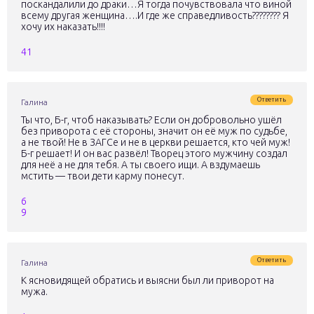
поскандалили до драки…Я тогда почувствовала что виной
всему другая женщина….И где же справедливость???????? Я
хочу их наказать!!!!
41
Ответить
Галина
Ты что, Б-г, чтоб наказывать? Если он добровольно ушёл
без приворота с её стороны, значит он её муж по судьбе,
а не твой! Не в ЗАГСе и не в церкви решается, кто чей муж!
Б-г решает! И он вас развёл! Творец этого мужчину создал
для неё а не для тебя. А ты своего ищи. А вздумаешь
мстить — твои дети карму понесут.
6
9
Ответить
Галина
К ясновидящей обратись и выясни был ли приворот на
мужа.