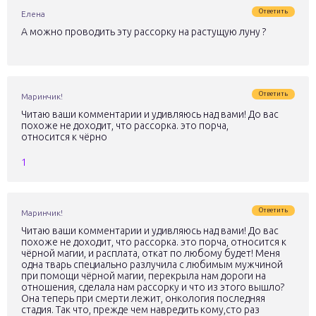
Ответить
Елена
А можно проводить эту рассорку на растущую луну ?
Ответить
Маринчик!
Читаю ваши комментарии и удивляюсь над вами! До вас
похоже не доходит, что рассорка. это порча,
относится к чёрно
1
Ответить
Маринчик!
Читаю ваши комментарии и удивляюсь над вами! До вас
похоже не доходит, что рассорка. это порча, относится к
чёрной магии, и расплата, откат по любому будет! Меня
одна тварь специально разлучила с любимым мужчиной
при помощи чёрной магии, перекрыла нам дороги на
отношения, сделала нам рассорку и что из этого вышло?
Она теперь при смерти лежит, онкология последняя
стадия. Так что, прежде чем навредить кому,сто раз