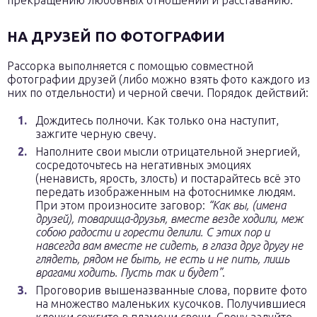
прекращению любовных отношений и расставанию.
НА ДРУЗЕЙ ПО ФОТОГРАФИИ
Рассорка выполняется с помощью совместной
фотографии друзей (либо можно взять фото каждого из
них по отдельности) и черной свечи. Порядок действий:
Дождитесь полночи. Как только она наступит,
зажгите черную свечу.
Наполните свои мысли отрицательной энергией,
сосредоточьтесь на негативных эмоциях
(ненависть, ярость, злость) и постарайтесь всё это
передать изображенным на фотоснимке людям.
При этом произносите заговор:
“Как вы,
(имена
друзей)
, товарища-друзья, вместе везде ходили, меж
собою радости и горести делили. С этих пор и
навсегда вам вместе не сидеть, в глаза друг другу не
глядеть, рядом не быть, не есть и не пить, лишь
врагами ходить. Пусть так и будет”
.
Проговорив вышеназванные слова, порвите фото
на множество маленьких кусочков. Получившиеся