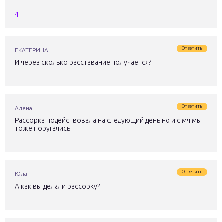
4
Ответить
ЕКАТЕРИНА
И через сколько расставание получается?
Ответить
Алена
Рассорка подействовала на следующий день.но и с мч мы
тоже поругались.
Ответить
Юла
А как вы делали рассорку?