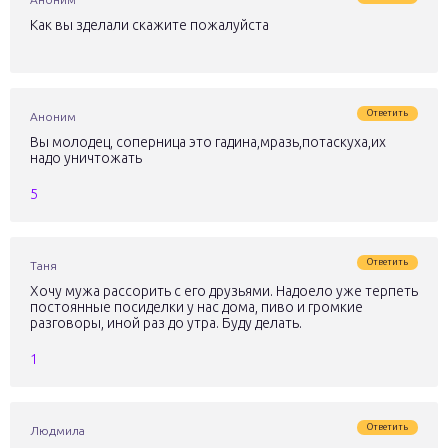
Как вы зделали скажите пожалуйста
Ответить
Аноним
Вы молодец, соперница это гадина,мразь,потаскуха,их
надо уничтожать
5
Ответить
Таня
Хочу мужа рассорить с его друзьями. Надоело уже терпеть
постоянные посиделки у нас дома, пиво и громкие
разговоры, иной раз до утра. Буду делать.
1
Ответить
Людмила