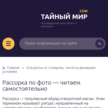
COM
ТАЙНЫЙ МИР
Неизведанный мир магии и
эзотерики
Главная
Отвороты от соперниц - читать в домашних
условиях
Рассорка по фото — читаем
самостоятельно
Рассорка — популярный обряд отворотной магии. Этим
термином называют ритуал, направленный на
наведение ссор, конфликтов, ругани, что в конечном