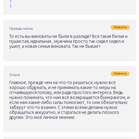
1
1
Ответить
Правда матка
То есть вы виноваты не были в разладе? Вся такая белая и
пушистая, идеальная , мужчина просто так сидел сидел и
ушел, а новая семья виновата. Так не бывает
Ответить
Ольга
Главное, прежде чем на что-то решиться, нужно всё
хорошо обдумать, и не принимать какие-то меры на
отчаявшуюся голову, или ради простого интереса. Ведь
нужно понимать, что нам всё возвращается бумерангом, и
если нам какие-либо силы помогают, то они обязательно
заберут что-то взамен. С этими всеми делами нужно
обращаться аккуратно, и стараться не делать плохого
другим. Это моё личное мнение.