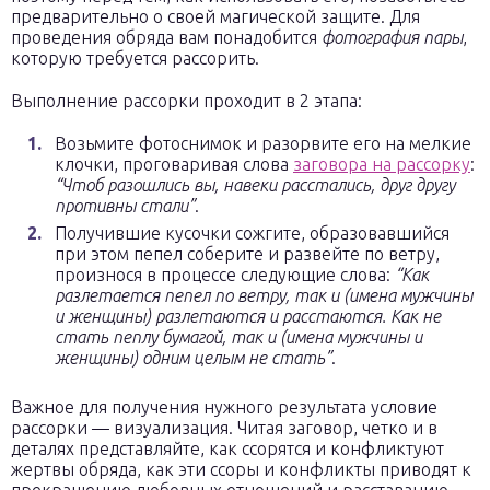
предварительно о своей магической защите. Для
проведения обряда вам понадобится
фотография пары
,
которую требуется рассорить.
Выполнение рассорки проходит в 2 этапа:
Возьмите фотоснимок и разорвите его на мелкие
клочки, проговаривая слова
заговора на рассорку
:
“Чтоб разошлись вы, навеки расстались, друг другу
противны стали”
.
Получившие кусочки сожгите, образовавшийся
при этом пепел соберите и развейте по ветру,
произнося в процессе следующие слова:
“Как
разлетается пепел по ветру, так и
(имена мужчины
и женщины)
разлетаются и расстаются. Как не
стать пеплу бумагой, так и
(имена мужчины и
женщины)
одним целым не стать”
.
Важное для получения нужного результата условие
рассорки — визуализация. Читая заговор, четко и в
деталях представляйте, как ссорятся и конфликтуют
жертвы обряда, как эти ссоры и конфликты приводят к