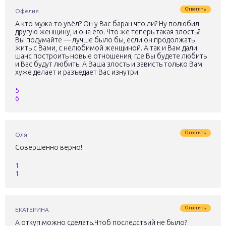
Ответить
Офелия
А кто мужа-то увёл? Он у Вас баран что ли? Ну полюбил
другую женщину, и она его. Что же теперь такая злость?
Вы подумайте — лучше было бы, если он продолжать
жить с Вами, с нелюбимой женщиной. А так и Вам дали
шанс построить новые отношения, где Вы будете любить
и Вас будут любить. А Ваша злость и зависть только Вам
хуже делает и разъедает Вас изнутри.
5
6
Ответить
Оля
Совершенно верно!
1
1
Ответить
ЕКАТЕРИНА
А откуп можно сделать.Чтоб последствий не было?