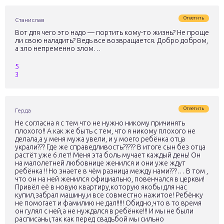
Ответить
Станислав
Вот для чего это надо — портить кому-то жизнь? Не проще
ли свою наладить? Ведь все возвращается. Добро добром,
а зло непременно злом…
5
3
Ответить
Герда
Не согласна я с тем что не нужно никому причинять
плохого!! А как же быть с тем, что я никому плохого не
делала,а у меня мужа увели, и у моего ребёнка отца
украли??? Где же справедливость????? В итоге сын без отца
растёт уже 6 лет! Меня эта боль мучает каждый день! Он
на малолетней любовнице женился и они уже ждут
ребёнка !! Но знаете в чём разница между нами???… В том ,
что он на ней женился официально, повенчался в церкви!
Привёл её в новую квартиру,которую якобы для нас
купил,забрал машину,и все совместно нажитое! Ребёнку
не помогает и фамилию не дал!!!!! Обидно,что в то время
он гулял с ней,а не нуждался в ребёнке!!! И мы не были
расписаны,так как перед свадьбой мы сильно