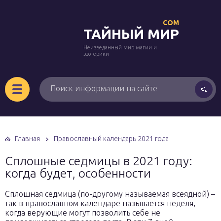
COM
ТАЙНЫЙ МИР
Неизведанный мир магии и
эзотерики
Главная
Православный календарь 2021 года
Сплошные седмицы в 2021 году:
когда будет, особенности
Сплошная седмица (по-другому называемая всеядной) –
так в православном календаре называется неделя,
когда верующие могут позволить себе не