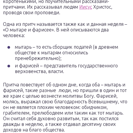
коротенькими, но поучительными рассказами-
притчами. Их рассказывал людям
Иисус
Христос,
проводя свои проповеди.
Одна из притч называется также как и данная неделя –
«О мытаре и фарисее». В ней описываются два
человека:
мытарь – то есть сборщик податей (в древнем
обществе к мытарям относились
пренебрежительно);
и фарисей – представитель государственного
верховенства, власти.
Притча повествует об одном дне, когда оба – мытарь и
фарисей, такие разные люди, но пришли в один и тот
же храм с целью вознести молитвы Богу. Фарисей,
молясь, выражал свою благодарность Всевышнему, что
он не является плохим человеком: обидчиком,
грабителем, прелюбодеем или таким как тот мытарь.
Он считал себя духовно развитым, так как постился
дважды в неделю, а также отдавал десятину своих
доходов на благо общества.