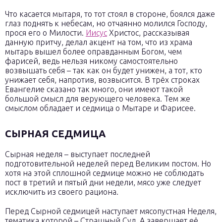
Что касается мытаря, то тот стоял в стороне, боялся даже
глаз поднять к небесам, но отчаянно молился Господу,
прося его о Милости.
Иисус
Христос, рассказывая
данную притчу, делал акцент на том, что из храма
мытарь вышел более оправданным Богом, чем
фарисей, ведь нельзя никому самостоятельно
возвышать себя – так как он будет унижен, а тот, кто
унижает себя, напротив, возвысится. В трёх строках
Евангелие сказано так много, они имеют такой
большой смысл для верующего человека. Тем же
смыслом обладает и седмица о Мытаре и Фарисее.
СЫРНАЯ СЕДМИЦА
Сырная неделя – выступает последней
подготовительной неделей перед Великим постом. Но
хотя на этой сплошной седмице можно не соблюдать
пост в третий и пятый дни недели, мясо уже следует
исключить из своего рациона.
Перед Сырной седмицей наступает мясопустная Неделя,
тематика которой – Страшный Суд. А завершает её