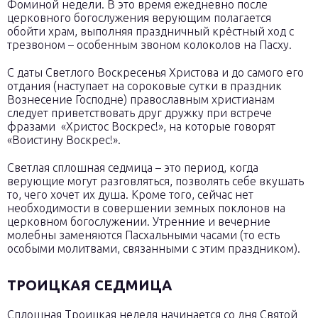
Фоминой недели. В это время ежедневно после
церковного богослужения верующим полагается
обойти храм, выполняя праздничный крёстный ход с
трезвоном – особенным звоном колоколов на Пасху.
С даты Светлого Воскресенья Христова и до самого его
отдания (наступает на сороковые сутки в праздник
Вознесение Господне) православным христианам
следует приветствовать друг дружку при встрече
фразами «Христос Воскрес!», на которые говорят
«Воистину Воскрес!».
Светлая сплошная седмица – это период, когда
верующие могут разговляться, позволять себе вкушать
то, чего хочет их душа. Кроме того, сейчас нет
необходимости в совершении земных поклонов на
церковном богослужении. Утренние и вечерние
молебны заменяются Пасхальными часами (то есть
особыми молитвами, связанными с этим праздником).
ТРОИЦКАЯ СЕДМИЦА
Сплошная Троицкая неделя начинается со дня Святой