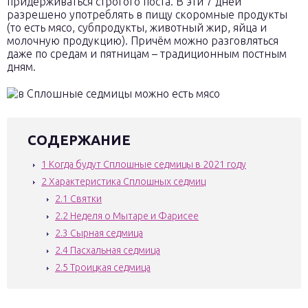
придерживаться строгого поста. В эти 7 дней
разрешено употреблять в пищу скоромные продукты
(то есть мясо, субпродукты, животный жир, яйца и
молочную продукцию). Причём можно разговляться
даже по средам и пятницам – традиционным постным
дням.
СОДЕРЖАНИЕ
1
Когда будут Сплошные седмицы в 2021 году
2
Характеристика Сплошных седмиц
2.1
Святки
2.2
Неделя о Мытаре и Фарисее
2.3
Сырная седмица
2.4
Пасхальная седмица
2.5
Троицкая седмица