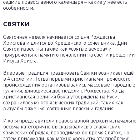
седмиц православного календаря – какие у неё есть
особенности.
СВЯТКИ
Святочная неделя начинается со дня Рождества
Христова и длится до Крещенского сочельника. Дни
Святок известны также как «святые вечера» и
приурочены к памяти о появлении на свет и крещении
Иисуса Христа.
Впервые традиция праздновать Святки возникает ещё
в 4 столетии. Тогда первыми христианами греческого
происхождения организовывались массовые народные
гуляния, длившиеся две недели с Рождества. Когда
христианская религия была утверждена на Руси,
сохранилось много языческих традиций, таких как
ритуалы ряженья, святочные пляски и гадания.
И хотя представители православной церкви изначально
весьма категорично высказывались о славянских
языческих обрядах, проводимых во время Святок, но
затем придумали, как можно «решить» эту проблему: