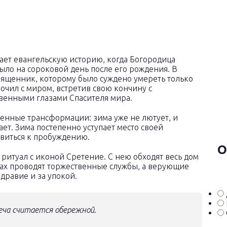
ает евангельскую историю, когда Богородица
ыло на сороковой день после его рождения. В
вященник, которому было суждено умереть только
 почил с миром, встретив свою кончину с
твенными глазами Спасителя мира.
ленные трансформации: зима уже не лютует, и
ет. Зима постепенно уступает место своей
овиться к пробуждению.
О
ритуал с иконой Сретение. С нею обходят весь дом
мах проводят торжественные службы, а верующие
дравие и за упокой.
еча считается обережной.