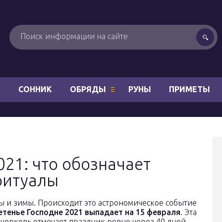
Н
СОННИК
ОБРЯДЫ
РУНЫ
ПРИМЕТЫ
021: что обозначает
ритуалы
ны и зимы. Происходит это астрономическое событие
етенье Господне 2021 выпадает на 15 февраля
. Эта
 церковь отмечает праздник ровно через 40 дней