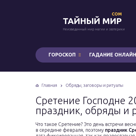
COM
ТАЙНЫЙ МИР
Неизведанный мир магии и эзотерики
ГОРОСКОП
ГАДАНИЕ ОНЛАЙ
Главная
Обряды, заговоры и ритуалы
Сретение Господне 2
праздник, обряды и 
Что такое Сретение? Это день встречи вес
в середине февраля, поэтому
праздник Ср
дата фиксированная, так как православная