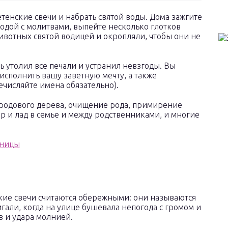
етенские свечи и набрать святой воды. Дома зажгите
водой с молитвами, выпейте несколько глотков
ивотных святой водицей и окропляли, чтобы они не
ь утолил все печали и устранил невзгоды. Вы
исполнить вашу заветную мечту, а также
ечисляйте имена обязательно).
 родового дерева, очищение рода, примирение
р и лад в семье и между родственниками, и многие
кие свечи считаются обережными: они называются
гали, когда на улице бушевала непогода с громом и
 и удара молнией.