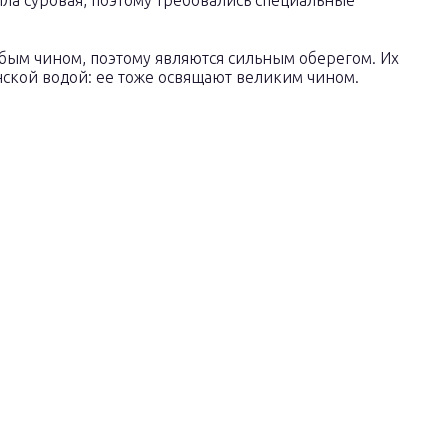
ыла суровая, поэтому требовались специальные
обым чином, поэтому являются сильным оберегом. Их
ской водой: ее тоже освящают великим чином.