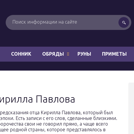
Н
СОННИК
ОБРЯДЫ
РУНЫ
ПРИМЕТЫ
Кирилла Павлова
едсказания отца Кирилла Павлова, который был
похи. Есть записи с его слов, сделанные близкими.
орочества свои не говорил прямо, а чаще всего
ущее родной страны, которое представлялось в