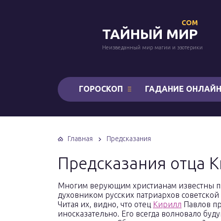
COM
ТАЙНЫЙ МИР
Неизведанный мир магии и эзотерики
ГОРОСКОП
ГАДАНИЕ ОНЛАЙ
Главная
Предсказания
Предсказания отца 
Многим верующим христианам известны пр
духовником русских патриархов советской э
Читая их, видно, что отец
Кирилл
Павлов пр
иносказательно. Его всегда волновало буд