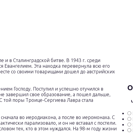
е и в Сталинградской битве. В 1943 г. среди
я Евангелием. Эта находка перевернула всю его
вместе со своими товарищами дошел до австрийских
О
ением Господу. Поступил и успешно отучился в
не завершил свое образование, а пошел дальше,
 той поры Троице-Сергиева Лавра стала
 сначала во иеродиакона, а после во иеромонаха. С
актически парализовало, и он не вставал с постели.
овом тех, кто в этом нуждался. На 98-м году жизни