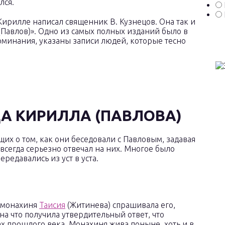
лся.
Кирилле написал священник В. Кузнецов. Она так и
(Павлов)». Одно из самых полных изданий было в
оминания, указаны записи людей, которые тесно
А КИРИЛЛА (ПАВЛОВА)
х о том, как они беседовали с Павловым, задавая
всегда серьезно отвечал на них. Многое было
редавались из уст в уста.
, монахиня
Таисия
(Житинева) спрашивала его,
на что получила утвердительный ответ, что
дах прошлого века. Монахиня жива поныне, хоть и в