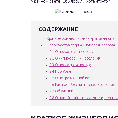
мрачном свете. Сбылось ли хоть что-то?
СОДЕРЖАНИЕ
1
Краткое жизнеописание архимандрита
2
Пророчества старца Кирилла (Павлова)
2.1
О приходе Антихриста
2.2
О чипировании населения
2.3
О последнем поезде
2.4
Про Урал
2.5
О непреклонной вере
2.6
Расцвет России и возрождение мон
2.7
Об учении
2.8
О новой войне и тяжелых временах