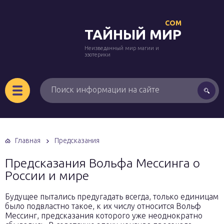
COM
ТАЙНЫЙ МИР
Неизведанный мир магии и
эзотерики
Главная
Предсказания
Предсказания Вольфа Мессинга о
России и мире
Будущее пытались предугадать всегда, только единицам
было подвластно такое, к их числу относится Вольф
Мессинг, предсказания которого уже неоднократно