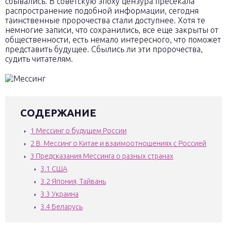
сбывались. В советскую эпоху цензура пресекала
распространение подобной информации, сегодня
таинственные пророчества стали доступнее. Хотя те
немногие записи, что сохранились, все еще закрыты от
общественности, есть немало интересного, что поможет
представить будущее. Сбылись ли эти пророчества,
судить читателям.
СОДЕРЖАНИЕ
1
Мессинг о будущем России
2
В. Мессинг о Китае и взаимоотношениях с Россией
3
Предсказания Мессинга о разных странах
3.1
США
3.2
Япония, Тайвань
3.3
Украина
3.4
Беларусь