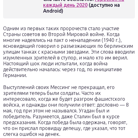
каждый день 2020
(доступно на
Android)
Одним из первых таких пророчеств стало участие
Страны советов во Второй Мировой войне. Когда
многие надеялись на пакт о ненападении (1940 г.),
ясновидящий говорил о разъезжающих по берлинским
улицам танках с красными звездами. Эти слова вводили
изумленных зрителей в ступор, и мало кто им верил.
Настоящий шок люди испытали, когда война
действительно началась: через год, по инициативе
Германии.
Выступлений своих Мессинг не прекращал, его
зрителями теперь были солдаты. Часто их
интересовало, когда же будет разгром фашистского
войска, и однажды они получили ответ: дословно — 8
мая, год при этом не назывался. Угадан был и
победитель. Разумеется, даже Сталин был в курсе
предсказания. Когда победа была одержана, говорят,
что он прислал провидцу депешу, где указал, что тот
слегка ошибся на денек.