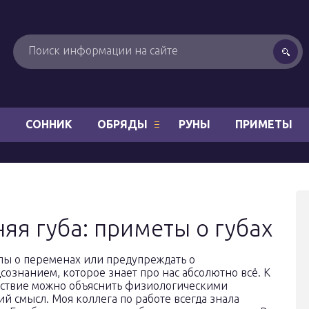
Н
СОННИК
ОБРЯДЫ
РУНЫ
ПРИМЕТЫ
яя губа: приметы о губах
алы о переменах или предупреждать о
сознанием, которое знает про нас абсолютно всё. К
ествие можно объяснить физиологическими
й смысл. Моя коллега по работе всегда знала