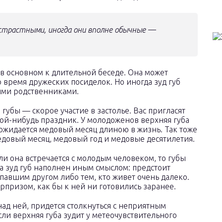
 страстными, иногда они вполне обычные —
 в основном к длительной беседе. Она может
о время дружеских посиделок. Но иногда зуд губ
ими родственниками.
 губы — скорое участие в застолье. Вас пригласят
кой-нибудь праздник. У молодоженов верхняя губа
жидается медовый месяц длиною в жизнь. Так тоже
едовый месяц, медовый год и медовые десятилетия.
ли она встречается с молодым человеком, то губы
ка зуд губ наполнен иным смыслом: предстоит
павшим другом либо тем, кто живет очень далеко.
рпризом, как бы к ней ни готовились заранее.
 над ней, придется столкнуться с неприятным
ли верхняя губа зудит у метеочувствительного