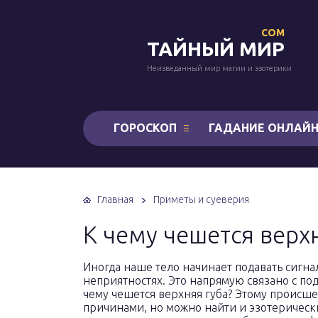
COM
ТАЙНЫЙ МИР
Неизведанный мир магии и эзотерики
ГОРОСКОП
ГАДАНИЕ ОНЛАЙ
Главная
Приметы и суеверия
К чему чешется верхн
Иногда наше тело начинает подавать сигн
неприятностях. Это напрямую связано с под
чему чешется верхняя губа? Этому происш
причинами, но можно найти и эзотерически