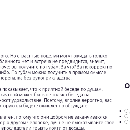
го. Но страстные поцелуи могут ожидать только
бленного нет и встреча не предвидится, значит,
юче: вы получите по губам. За что? За некорректно
либо. По губам можно получить в прямом смысле
 перепалка без рукоприкладства.
О
 показывает, что к приятной беседе по душам.
приятной может быть не только беседа на
сят удовольствие. Поэтому, вполне вероятно, вас
оторую вы будете оживленно обсуждать.
плетен, потому что они добром не заканчиваются.
ор о другом человеке, лучше не высказывайте свое
 впоследствии грызть локти от досады.