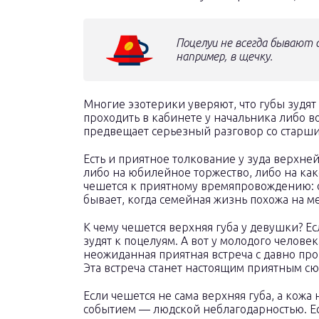
Поцелуи не всегда бывают
например, в щечку.
Многие эзотерики уверяют, что губы зудят
проходить в кабинете у начальника либо в
предвещает серьезный разговор со старш
Есть и приятное толкование у зуда верхней
либо на юбилейное торжество, либо на ка
чешется к приятному времяпровождению: о
бывает, когда семейная жизнь похожа на м
К чему чешется верхняя губа у девушки? Ес
зудят к поцелуям. А вот у молодого челове
неожиданная приятная встреча с давно про
Эта встреча станет настоящим приятным сю
Если чешется не сама верхняя губа, а кожа
событием — людской неблагодарностью. Ес