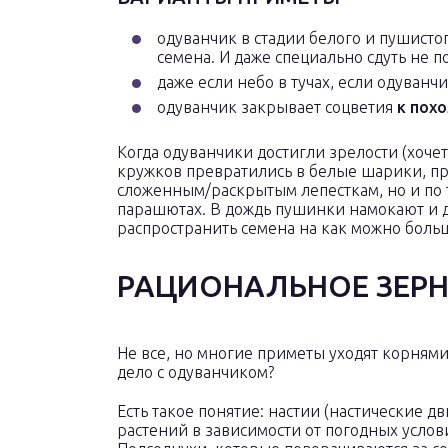
одуванчик в стадии белого и пушист
семена. И даже специально сдуть не п
даже если небо в тучах, если одуванч
одуванчик закрывает соцветия
к пох
Когда одуванчики достигли зрелости (хочет
кружков превратились в белые шарики, пр
сложенным/раскрытым лепесткам, но и по т
парашютах. В дождь пушинки намокают и да
распространить семена на как можно боль
РАЦИОНАЛЬНОЕ ЗЕР
Не все, но многие приметы уходят корням
дело с одуванчиком?
Есть такое понятие: настии (настические д
растений в зависимости от погодных усло