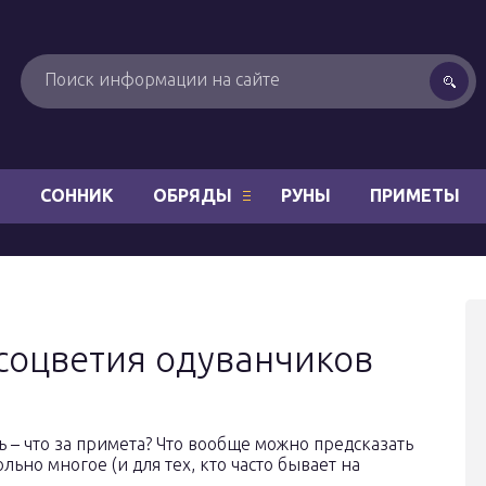
Н
СОННИК
ОБРЯДЫ
РУНЫ
ПРИМЕТЫ
соцветия одуванчиков
 – что за примета? Что вообще можно предсказать
ьно многое (и для тех, кто часто бывает на