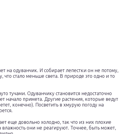
ет на одуванчик. И собирает лепестки он не потому,
, что стало меньше света. В природе это одно и то
нуто тучами. Одуванчику становится недостаточно
рет начало примета. Другие растения, которые ведут
ветет, конечно). Посветить в хмурую погоду на
оется.
ает еще довольно холодно, так что из них плохие
а влажность они не реагируют. Точнее, быть может,
видно.