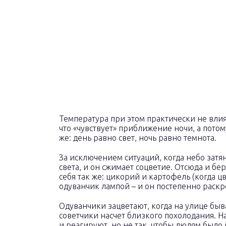
Температура при этом практически не влия
что «чувствует» приближение ночи, а потому
же: день равно свет, ночь равно темнота.
За исключением ситуаций, когда небо затя
света, и он сжимает соцветие. Отсюда и бе
себя так же: цикорий и картофель (когда ц
одуванчик лампой – и он постепенно раскр
Одуванчики зацветают, когда на улице быв
советчики насчет близкого похолодания. Н
и реагируют, но не так, чтобы людям было 