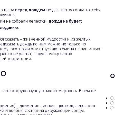
ого шара
перед дождем
не даст ветру сорвать с себя
олучится;
ики не собрали лепестки,
дождя не будет
;
олоданию
.
ся сказать – жизненной мудрости) и из желтых
едсказать дождь по ним можно не только по
ому, охотно ли они отпускают семена на пушинках-
леко не улетят, а одуванчику важно
шей территории.
НО
О
и в некоторую научную закономерность. В чем же
вижения) – движение листьев, цветков, лепестков
вий и вообще состояния окружающей среды.