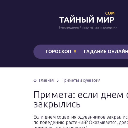
COM
ТАЙНЫЙ МИР
Неизведанный мир магии и эзотерики
ГОРОСКОП
ГАДАНИЕ ОНЛАЙ
Главная
Приметы и суеверия
Примета: если днем 
закрылись
Если днем соцветия одуванчиков закрылись
по поведению растений? Оказывается, довол
природе, это не новость).