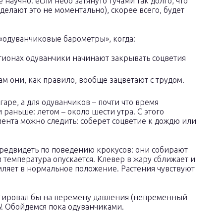
 научно: если небо затянуто тучами так долго, что
делают это не моментально), скорее всего, будет
«одуванчиковые барометры», когда:
гионах одуванчики начинают закрывать соцветия
там они, как правило, вообще зацветают с трудом.
згаре, а для одуванчиков – почти что время
 раньше: летом – около шести утра. С этого
омента можно следить: соберет соцветие к дождю или
предвидеть по поведению крокусов: они собирают
 температура опускается. Клевер в жару сближает и
мляет в нормальное положение. Растения чувствуют
еагировал бы на перемену давления (непременный
ь! Обойдемся пока одуванчиками.