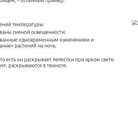
олнцем, – отличный пример.
ений температуры.
званы сменой освещенности.
рованные одновременным изменением и
ание» растений на ночь.
 то есть он раскрывает лепестки при ярком свете.
рот, раскрываются в темноте.