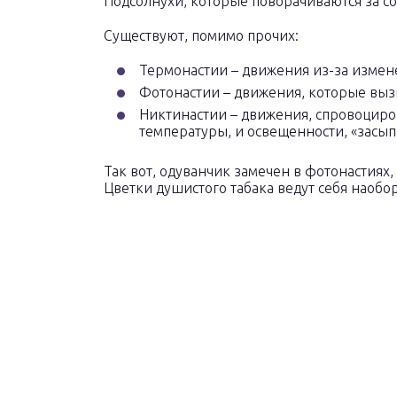
Подсолнухи, которые поворачиваются за с
Существуют, помимо прочих:
Термонастии – движения из-за измен
Фотонастии – движения, которые вы
Никтинастии – движения, спровоци
температуры, и освещенности, «засып
Так вот, одуванчик замечен в фотонастиях,
Цветки душистого табака ведут себя наобо