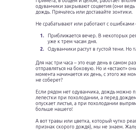
Примета, в общем и целом, работает вполне
одуванчики закрывают соцветия (они ведь 
дождь. Прячьтесь или доставайте зонтики.
Не срабатывают или работают с ошибками 
Приближается вечер. В некоторых ре
уже к трем часам дня.
Одуванчики растут в густой тени. Но 
Для нас три часа – это еще день в самом ра
отправляться на боковую. Но и «встают» они
момента начинается их день, с этого же м
не соберет?
Если рядом нет одуванчика, дождь можно 
лепестки при похолодании, а перед дождем
опускает листья, а при похолодании выпря
больше нашего!
А вот травы или цветка, который чутко р
признак скорого дождя), мы не знаем. Жал