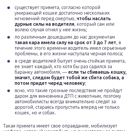
существует примета, согласно которой
умирающей кошке достаточно нескольких
мгновений перед смертью,
чтобы наслать
дурные силы на водителя
, который сам или
волею случая отнял у нее жизнь;
по различным дошедшим до нас документам
такая кара имела силу на срок от 3 до 7 лет
, в
течение этого времени водитель имел серьезные
проблемы, в его жизни наступала черная полоса;
в среде водителей бытует очень стойкая примета,
ее знает каждый, кто хотя бы раз садился за
баранку автомобиля, —
если ты сбиваешь кошку,
значит, следом будет тобой же сбита собака, а
потом придет черед человеку
;
ясно, что такие грозные последствия не пройдут
даром для виновника ДТП с животным, поэтому
автомобилисты всегда внимательно следят за
дорогой, стараясь пропустить вперед не только
кошек, но и собак.
Такая примета имеет свое оправдание, мобилизует