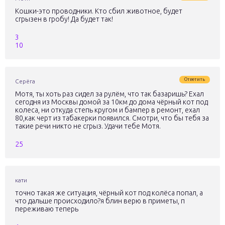
Кошки-это проводники. Кто сбил животное, будет
сгрызен в гробу! Да будет так!
3
10
Ответить
Серёга
Мотя, ты хоть раз сидел за рулём, что так базаришь? Ехал
сегодня из Москвы домой за 10км до дома чёрный кот под
колеса, ни откуда степь кругом и бампер в ремонт, ехал
80,как черт из табакерки появился. Смотри, что бы тебя за
такие речи никто не сгрыз. Удачи тебе Мотя.
25
кати
точно такая же ситуация, чёрный кот под колёса попал, а
что дальше происходило?я блин верю в приметы, п
переживаю теперь