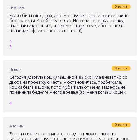
Ответить
Наф наф
Если сбил кошку пох, дерьмо случается, они же все равно
бесполезны. А собачку жалко! Но если переехал кошку,
нада найти котошизу и переехать ее тоже, ибо господь
ненавидит фриков зоосектантов!)))
1
3
Ответить
Натали
Сегодня ударила кошку машиной, выскочила внезапно со
двора на проезжую часть. Я остановилась, подбежала,
кошка была в шоке, потом убежала от меня. Надеюсь не
причинила бедняге много вреда.((((( У меня дома 5 кошек
4
Ответить
Аноним
Есть на свете очень много того,что плохо…но есть
вещи,которые случаются не зависимо от человека и того