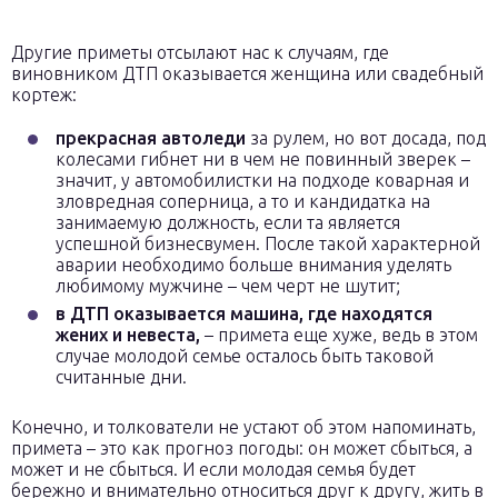
Другие приметы отсылают нас к случаям, где
виновником ДТП оказывается женщина или свадебный
кортеж:
прекрасная автоледи
за рулем, но вот досада, под
колесами гибнет ни в чем не повинный зверек –
значит, у автомобилистки на подходе коварная и
зловредная соперница, а то и кандидатка на
занимаемую должность, если та является
успешной бизнесвумен. После такой характерной
аварии необходимо больше внимания уделять
любимому мужчине – чем черт не шутит;
в ДТП оказывается машина, где находятся
жених и невеста,
– примета еще хуже, ведь в этом
случае молодой семье осталось быть таковой
считанные дни.
Конечно, и толкователи не устают об этом напоминать,
примета – это как прогноз погоды: он может сбыться, а
может и не сбыться. И если молодая семья будет
бережно и внимательно относиться друг к другу, жить в