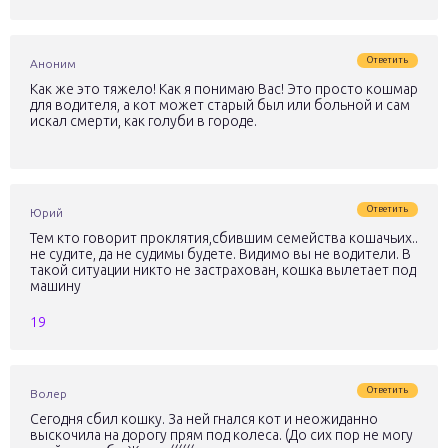
Ответить
Аноним
Как же это тяжело! Как я понимаю Вас! Это просто кошмар
для водителя, а кот может старый был или больной и сам
искал смерти, как голуби в городе.
Ответить
Юрий
Тем кто говорит проклятия,сбившим семейства кошачьих..
не судите, да не судимы будете. Видимо вы не водители. В
такой ситуации никто не застрахован, кошка вылетает под
машину
19
Ответить
Волер
Сегодня сбил кошку. За ней гнался кот и неожиданно
выскочила на дорогу прям под колеса. (До сих пор не могу