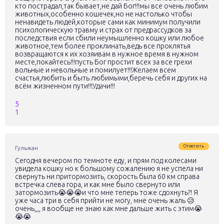
кто пострадал,так бывает,не дай Бог!!!мы все очень любим
животных,особенно кошечек,но не настолько чтобы
ненавидеть людей,которые сами как минимум получили
психологическую травму и страх от предрассудков за
последствия если сбили неумышленно кошку или любое
животное,тем более проклинать,ведь все проклятья
возвращаются к их хозяивам в нужное время в нужном
месте,покайтесь!!!пусть Бог простит всех за все грехи
вольные и невольные и помилует!!!Желаем всем
счастья,любить и быть любимыми,беречь себя и других на
всём жизненном пути!!!Удачи!!!
5
1
Ответить
Гульжан
Сегодня вечером по темноте еду, и прям под колесами
увидела кошку но к большому сожалению я не успела ни
свернуть ни притормозить, скорость была 60 км справа
встречка слева гора, и как мне было свернуто или
затормозить😭😭😭и что мне теперь тоже сдохнуть?! Я
уже часа три в себя прийти не могу, мне очень жаль 😥
очень,,,, я вообще не знаю как мне дальше жить с этим😭
😭😭