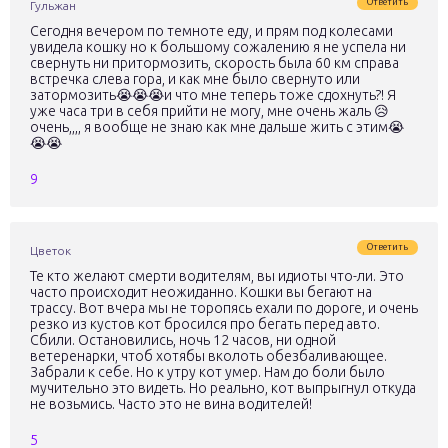
Ответить
Гульжан
Сегодня вечером по темноте еду, и прям под колесами
увидела кошку но к большому сожалению я не успела ни
свернуть ни притормозить, скорость была 60 км справа
встречка слева гора, и как мне было свернуто или
затормозить😭😭😭и что мне теперь тоже сдохнуть?! Я
уже часа три в себя прийти не могу, мне очень жаль 😥
очень,,,, я вообще не знаю как мне дальше жить с этим😭
😭😭
9
Ответить
Цветок
Те кто желают смерти водителям, вы идиоты что-ли. Это
часто происходит неожиданно. Кошки вы бегают на
трассу. Вот вчера мы не торопясь ехали по дороге, и очень
резко из кустов кот бросился про бегать перед авто.
Сбили. Остановились, ночь 12 часов, ни одной
ветеренарки, чтоб хотябы вколоть обезбаливающее.
Забрали к себе. Но к утру кот умер. Нам до боли было
мучительно это видеть. Но реально, кот выпрыгнул откуда
не возьмись. Часто это не вина водителей!
5