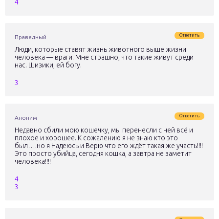
4
Ответить
Праведный
Люди, которые ставят жизнь животного выше жизни
человека — враги. Мне страшно, что такие живут среди
нас. Шизики, ей богу.
3
Ответить
Аноним
Недавно сбили мою кошечку, мы перенесли с ней всё и
плохое и хорошее. К сожалению я не знаю кто это
был….но я Надеюсь и Верю что его ждёт такая же участь!!!!
Это просто убийца, сегодня кошка, а завтра не заметит
человека!!!!
4
3