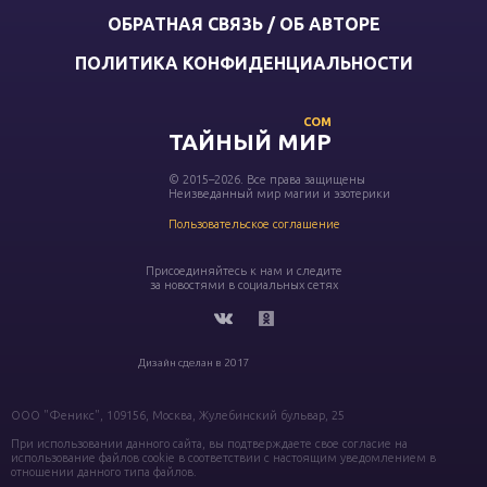
ОБРАТНАЯ СВЯЗЬ / ОБ АВТОРЕ
ПОЛИТИКА КОНФИДЕНЦИАЛЬНОСТИ
COM
ТАЙНЫЙ МИР
© 2015–2026. Все права защищены
Неизведанный мир магии и эзотерики
Пользовательское соглашение
Присоединяйтесь к нам и следите
за новостями в социальных сетях
Дизайн сделан в 2017
ООО "Феникс", 109156, Москва, Жулебинский бульвар, 25
При использовании данного сайта, вы подтверждаете свое согласие на
использование файлов cookie в соответствии с настоящим уведомлением в
отношении данного типа файлов.