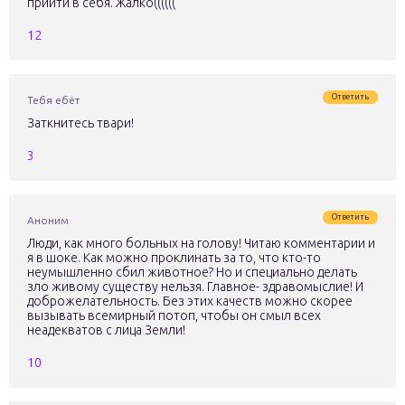
прийти в себя. Жалко((((((
12
Ответить
Тебя ебёт
Заткнитесь твари!
3
Ответить
Аноним
Люди, как много больных на голову! Читаю комментарии и
я в шоке. Как можно проклинать за то, что кто-то
неумышленно сбил животное? Но и специально делать
зло живому существу нельзя. Главное- здравомыслие! И
доброжелательность. Без этих качеств можно скорее
вызывать всемирный потоп, чтобы он смыл всех
неадекватов с лица Земли!
10