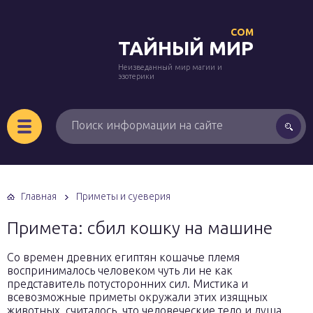
COM
ТАЙНЫЙ МИР
Неизведанный мир магии и
эзотерики
Главная
Приметы и суеверия
Примета: сбил кошку на машине
Со времен древних египтян кошачье племя
воспринималось человеком чуть ли не как
представитель потусторонних сил. Мистика и
всевозможные приметы окружали этих изящных
животных, считалось, что человеческие тело и душа