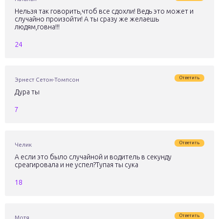
Нельзя так говорить,чтоб все сдохли! Ведь это может и
случайно произойти! А ты сразу же желаешь
людям,говна!!!
24
Ответить
Эрнест Сетон-Томпсон
Дура ты
7
Ответить
Челик
А если это было случайной и водитель в секунду
среагировала и не успел?Тупая ты сука
18
Ответить
Мотя