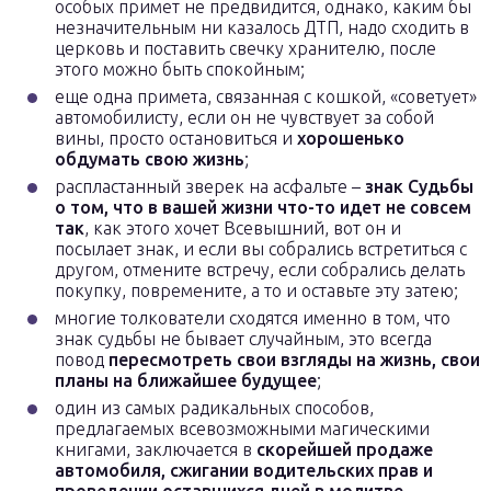
особых примет не предвидится, однако, каким бы
незначительным ни казалось ДТП, надо сходить в
церковь и поставить свечку хранителю, после
этого можно быть спокойным;
еще одна примета, связанная с кошкой, «советует»
автомобилисту, если он не чувствует за собой
вины, просто остановиться и
хорошенько
обдумать свою жизнь
;
распластанный зверек на асфальте –
знак Судьбы
о том, что в вашей жизни что-то идет не совсем
так
, как этого хочет Всевышний, вот он и
посылает знак, и если вы собрались встретиться с
другом, отмените встречу, если собрались делать
покупку, повремените, а то и оставьте эту затею;
многие толкователи сходятся именно в том, что
знак судьбы не бывает случайным, это всегда
повод
пересмотреть свои взгляды на жизнь, свои
планы на ближайшее будущее
;
один из самых радикальных способов,
предлагаемых всевозможными магическими
книгами, заключается в
скорейшей продаже
автомобиля, сжигании водительских прав и