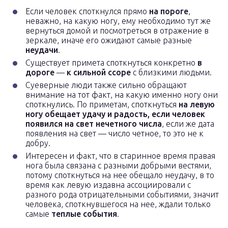
Если человек споткнулся прямо
на пороге
,
неважно, на какую ногу, ему необходимо тут же
вернуться домой и посмотреться в отражение в
зеркале, иначе его ожидают самые разные
неудачи
.
Существует примета споткнуться конкретно
в
дороге
—
к сильной ссоре
с близкими людьми.
Суеверные люди также сильно обращают
внимание на тот факт, на какую именно ногу они
споткнулись. По приметам, споткнуться
на левую
ногу обещает удачу и радость, если человек
появился на свет нечетного числа
, если же дата
появления на свет — число четное, то это не к
добру.
Интересен и факт, что в старинное время правая
нога была связана с разными добрыми вестями,
потому споткнуться на нее обещало неудачу, в то
время как левую издавна ассоциировали с
разного рода отрицательными событиями, значит
человека, споткнувшегося на нее, ждали только
самые
теплые события
.