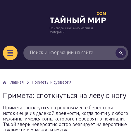
COM
ТАЙНЫЙ МИР
Неизведанный мир магии и
эзотерики
Главная
Приметы и суеверия
Примета: споткнуться на левую ногу
Примета споткнуться на ровном месте берет свои
истоки еще из далекой древности, когда почти у любого
мужчины имелся конь, которого невероятно почитали.
Такой зверь невероятно остро реагирует на вероятные
трудности и опасности вокруг.