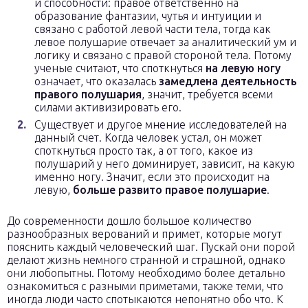
и способности: правое ответственно на
образование фантазии, чутья и интуиции и
связано с работой левой части тела, тогда как
левое полушарие отвечает за аналитический ум и
логику и связано с правой стороной тела. Потому
ученые считают, что споткнуться
на левую ногу
означает, что оказалась
замедлена деятельность
правого полушария
, значит, требуется всеми
силами активизировать его.
Существует и другое мнение исследователей на
данный счет. Когда человек устал, он может
споткнуться просто так, а от того, какое из
полушарий у него доминирует, зависит, на какую
именно ногу. Значит, если это происходит на
левую,
больше развито правое полушарие
.
До современности дошло большое количество
разнообразных верований и примет, которые могут
пояснить каждый человеческий шаг. Пускай они порой
делают жизнь немного странной и страшной, однако
они любопытны. Потому необходимо более детально
ознакомиться с разными приметами, также теми, что
иногда люди часто спотыкаются непонятно обо что. К