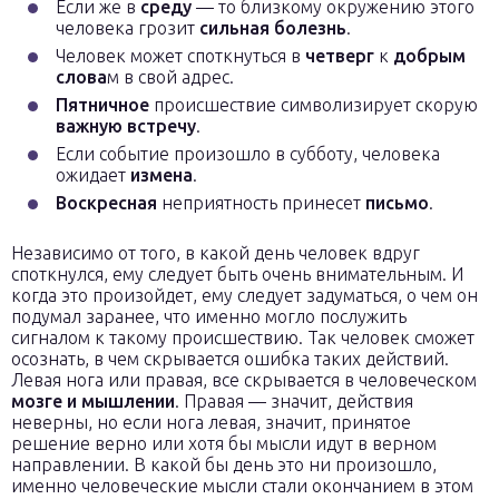
Если же в
среду
— то близкому окружению этого
человека грозит
сильная болезнь
.
Человек может споткнуться в
четверг
к
добрым
слова
м в свой адрес.
Пятничное
происшествие символизирует скорую
важную встречу
.
Если событие произошло в субботу, человека
ожидает
измена
.
Воскресная
неприятность принесет
письмо
.
Независимо от того, в какой день человек вдруг
споткнулся, ему следует быть очень внимательным. И
когда это произойдет, ему следует задуматься, о чем он
подумал заранее, что именно могло послужить
сигналом к такому происшествию. Так человек сможет
осознать, в чем скрывается ошибка таких действий.
Левая нога или правая, все скрывается в человеческом
мозге и мышлении
. Правая — значит, действия
неверны, но если нога левая, значит, принятое
решение верно или хотя бы мысли идут в верном
направлении. В какой бы день это ни произошло,
именно человеческие мысли стали окончанием в этом