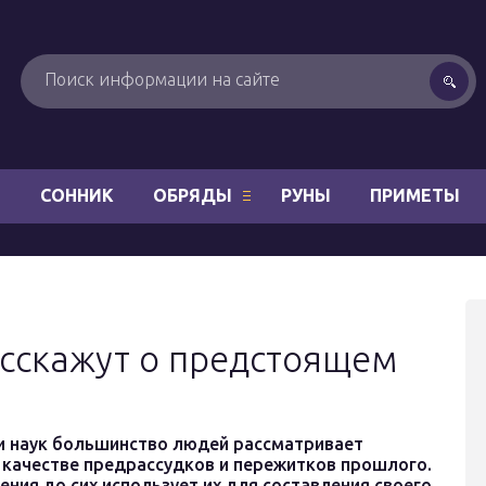
Н
СОННИК
ОБРЯДЫ
РУНЫ
ПРИМЕТЫ
сскажут о предстоящем
 и наук большинство людей рассматривает
 качестве предрассудков и пережитков прошлого.
ния до сих использует их для составления своего