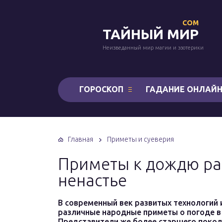
COM
ТАЙНЫЙ МИР
Неизведанный мир магии и эзотерики
ГОРОСКОП
ГАДАНИЕ ОНЛАЙ
Главная
Приметы и суеверия
Приметы к дождю ра
ненастье
В современный век развитых технологий
различные народные приметы о погоде в
Представители же более старшего поколе