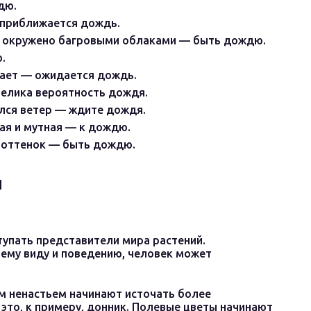
дю.
 приближается дождь.
е окружено багровыми облаками — быть дождю.
.
кает — ожидается дождь.
велика вероятность дождя.
ился ветер — ждите дождя.
кая и мутная — к дождю.
 оттенок — быть дождю.
Я
упать представители мира растений.
ему виду и поведению, человек может
м ненастьем начинают источать более
это, к примеру, донник. Полевые цветы начинают