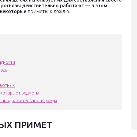
 прогнозы действительно работают — в этом
в некоторые
приметы к дождю.
идности
роды
ивотных
екоторые предметы
и продолжительности дождя
ЫХ ПРИМЕТ