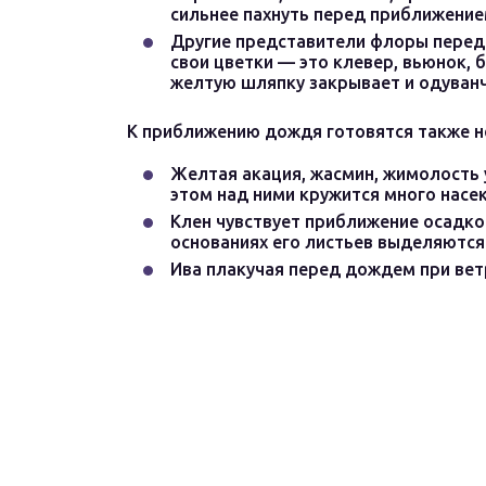
сильнее пахнуть перед приближение
Другие представители флоры перед
свои цветки — это клевер, вьюнок, 
желтую шляпку закрывает и одуванч
К приближению дождя готовятся также н
Желтая акация, жасмин, жимолость у
этом над ними кружится много насе
Клен чувствует приближение осадков 
основаниях его листьев выделяются 
Ива плакучая перед дождем при вет