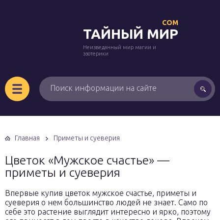
COM
ТАЙНЫЙ МИР
Неизведанный мир магии и
эзотерики
Главная
Приметы и суеверия
Цветок «Мужское счастье» —
приметы и суеверия
Впервые купив цветок мужское счастье, приметы и
суеверия о нем большинство людей не знает. Само по
себе это растение выглядит интересно и ярко, поэтому