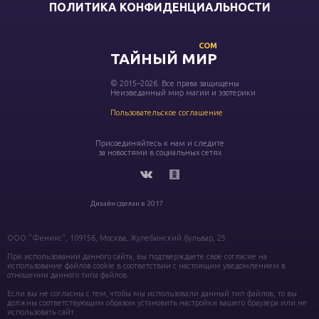
ПОЛИТИКА КОНФИДЕНЦИАЛЬНОСТИ
COM
ТАЙНЫЙ МИР
© 2015–2026. Все права защищены
Неизведанный мир магии и эзотерики
Пользовательское соглашение
Присоединяйтесь к нам и следите
за новостями в социальных сетях
Дизайн сделан в 2017
ООО "Феникс", 109156, Москва, Жулебинский бульвар, 25
При использовании данного сайта, вы подтверждаете свое согласие на
использование файлов cookie в соответствии с настоящим уведомлением в
отношении данного типа файлов.
Если вы не согласны с тем, чтобы мы использовали данный тип файлов, то вы
должны соответствующим образом установить настройки вашего браузера или не
использовать сайт.