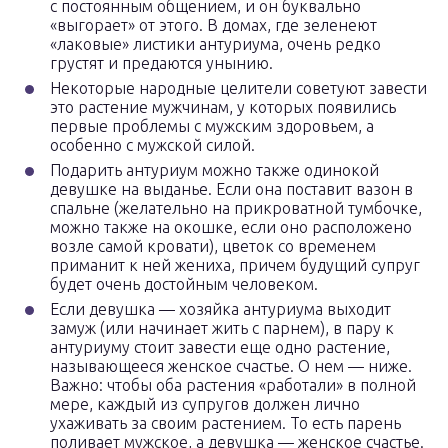
с постоянным общением, и он буквально
«выгорает» от этого. В домах, где зеленеют
«лаковые» листики антуриума, очень редко
грустят и предаются унынию.
Некоторые народные целители советуют завести
это растение мужчинам, у которых появились
первые проблемы с мужским здоровьем, а
особенно с мужской силой.
Подарить антуриум можно также одинокой
девушке на выданье. Если она поставит вазон в
спальне (желательно на прикроватной тумбочке,
можно также на окошке, если оно расположено
возле самой кровати), цветок со временем
приманит к ней жениха, причем будущий супруг
будет очень достойным человеком.
Если девушка — хозяйка антуриума выходит
замуж (или начинает жить с парнем), в пару к
антуриуму стоит завести еще одно растение,
называющееся женское счастье. О нем — ниже.
Важно: чтобы оба растения «работали» в полной
мере, каждый из супругов должен лично
ухаживать за своим растением. То есть парень
поливает мужское, а девушка — женское счастье.