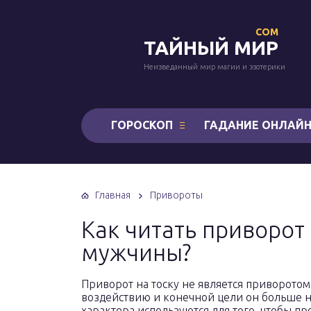
COM
ТАЙНЫЙ МИР
Неизведанный мир магии и эзотерики
ГОРОСКОП
ГАДАНИЕ ОНЛАЙ
Главная
Привороты
Как читать приворот 
мужчины?
Приворот на тоску не является приворотом
воздействию и конечной цели он больше н
характера используются для того, чтобы п