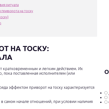
вия ритуала
приворота на тоску
оску)
р
Т НА ТОСКУ:
АЛА
ют кратковременным и легким действием. Их
О
р, пока поставленная исполнителем (или
ряда эффектом приворот на тоску характеризуется
 в самом начале отношений, при условии наличия