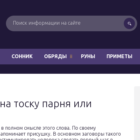
Н
СОННИК
ОБРЯДЫ
РУНЫ
ПРИМЕТЫ
на тоску парня или
 в полном смысле этого слова. По своему
апоминает присушку. В основном заговоры такого
ростимулировать человека сделать первый шаг в