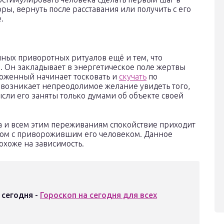
ры, вернуть после расставания или получить с его
.
нных приворотных ритуалов ещё и тем, что
. Он закладывает в энергетическое поле жертвы
роженный начинает тосковать и
скучать
по
 возникает непреодолимое желание увидеть того,
мысли его заняты только думами об объекте своей
ва и всем этим переживаниям спокойствие приходит
ядом с приворожившим его человеком. Данное
охоже на зависимость.
 сегодня -
Гороскоп на сегодня для всех