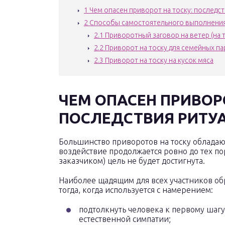
1
Чем опасен приворот на тоску: последст
2
Способы самостоятельного выполнения 
2.1
Приворотный заговор на ветер (на т
2.2
Приворот на тоску для семейных па
2.3
Приворот на тоску на кусок мяса
ЧЕМ ОПАСЕН ПРИВОРО
ПОСЛЕДСТВИЯ РИТУ
Большинство приворотов на тоску облада
воздействие продолжается ровно до тех по
заказчиком) цель не будет достигнута.
Наиболее щадящим для всех участников об
тогда, когда используется с намерением:
подтолкнуть человека к первому шагу
естественной симпатии;