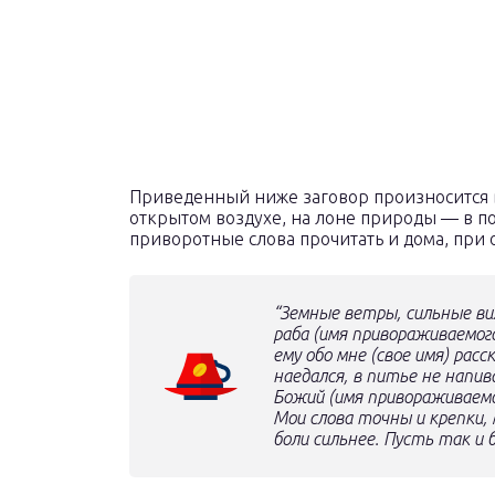
Приведенный ниже заговор произносится в
открытом воздухе, на лоне природы — в по
приворотные слова прочитать и дома, при 
“Земные ветры, сильные ви
раба
(имя привораживаемог
ему обо мне
(свое имя)
расск
наедался, в питье не напива
Божий
(имя привораживаемо
Мои слова точны и крепки,
боли сильнее. Пусть так и 