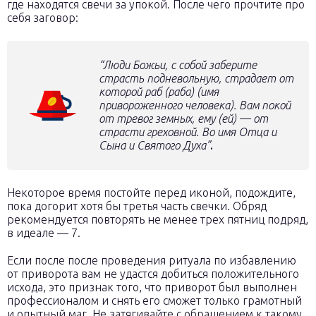
где находятся свечи за упокой. После чего прочтите про
себя заговор:
“Люди Божьи, с собой заберите
страсть подневольную, страдает от
которой раб (раба)
(имя
привороженного человека)
. Вам покой
от тревог земных, ему (ей) — от
страсти греховной. Во имя Отца и
Сына и Святого Духа”
.
Некоторое время постойте перед иконой, подождите,
пока догорит хотя бы третья часть свечки. Обряд
рекомендуется повторять не менее трех пятниц подряд,
в идеале — 7.
Если после после проведения ритуала по избавлению
от приворота вам не удастся добиться положительного
исхода, это признак того, что приворот был выполнен
профессионалом и снять его сможет только грамотный
и опытный маг. Не затягивайте с обращением к такому