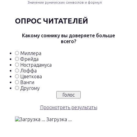
Значение рунических символов и формул
ОПРОС ЧИТАТЕЛЕЙ
Какому соннику вы доверяете больше
всего?
Миллера
Фрейда
Нострадамуса
Лоффа
Цветкова
Ванги
Другому
Просмотреть результаты
Загрузка ...