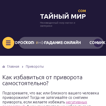
COM
ТАЙНЫЙ МИР
Неизведанный мир магии и
эзотерики
ГОРОСКОП
ГАДАНИЕ ОНЛАЙН
СОННИК
Главная
Привороты
Как избавиться от приворота
самостоятельно?
Подозреваете, что вас или близкого вашего человека
приворожили? Тогда не затягивайте со снятием
приворота, если желаете избежать
негативных