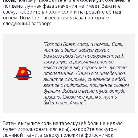
пола
, поэтому проводите его в любой мужской день, в
полдень, лунная фаза значения не имеет. Зажгите
свечу, наберите в ложки соли и нагревайте её над
огнем. По мере нагревания 3 раза повторите
следующий заговор:
“Господи Боже, спаси и помоги. Соль,
чистая и белая, забери грязь с
Божьего раба
(имя привороженного)
.
Тоску злую, горемычную впитай,
мысли порочные, порченные, чувства
отравленные. Сними всё наведенное:
выпитое с питьем, съеденное с едой,
взятое с подкладом, посланное словом
дурным. Забери и верни туда, откуда
пришло. Слово мое крепко, пусть
будет так. Аминь”.
Затем высыпьте соль на тарелку (её больше нельзя
будет использовать для еды), накройте лоскутом
льняной ткани, а сверху положите фотоснимок