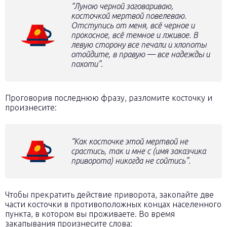
“Луною черной заговариваю,
косточкой мертвой повелеваю.
Отступись от меня, всё черное и
прокосное, всё темное и лживое. В
левую сторону все печали и хлопоты
отойдите, в правую — все надежды и
похоти”.
Проговорив последнюю фразу, разломите косточку и
произнесите:
“Как косточке этой мертвой не
срастись, так и мне с (имя заказчика
приворота) никогда не сойтись”.
Чтобы прекратить действие приворота, закопайте две
части косточки в противоположных концах населенного
пункта, в котором вы проживаете. Во время
закапывания произнесите слова: