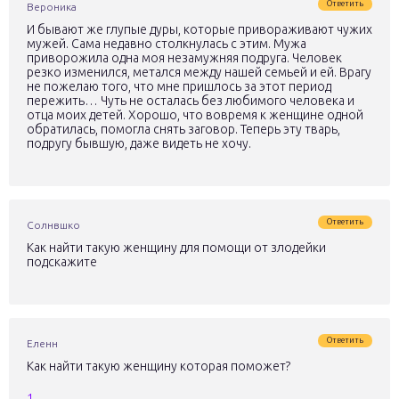
Ответить
Вероника
И бывают же глупые дуры, которые привораживают чужих
мужей. Сама недавно столкнулась с этим. Мужа
приворожила одна моя незамужняя подруга. Человек
резко изменился, метался между нашей семьей и ей. Врагу
не пожелаю того, что мне пришлось за этот период
пережить… Чуть не осталась без любимого человека и
отца моих детей. Хорошо, что вовремя к женщине одной
обратилась, помогла снять заговор. Теперь эту тварь,
подругу бывшую, даже видеть не хочу.
Ответить
Солнвшко
Как найти такую женщину для помощи от злодейки
подскажите
Ответить
Еленн
Как найти такую женщину которая поможет?
1