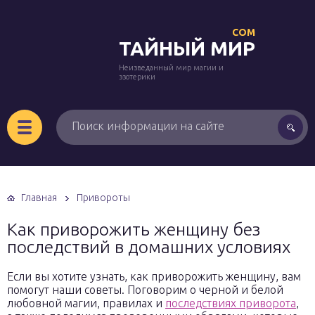
COM
ТАЙНЫЙ МИР
Неизведанный мир магии и
эзотерики
Главная
Привороты
Как приворожить женщину без
последствий в домашних условиях
Если вы хотите узнать, как приворожить женщину, вам
помогут наши советы. Поговорим о черной и белой
любовной магии, правилах и
последствиях приворота
,