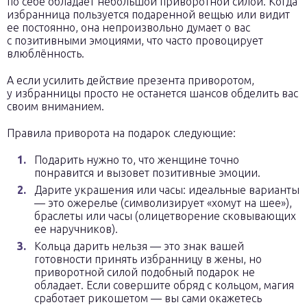
по себе обладает небольшой приворотной силой. Когда
избранница пользуется подаренной вещью или видит
ее постоянно, она непроизвольно думает о вас
с позитивными эмоциями, что часто провоцирует
влюблённость.
А если усилить действие презента приворотом,
у избранницы просто не останется шансов обделить вас
своим вниманием.
Правила приворота на подарок следующие:
Подарить нужно то, что женщине точно
понравится и вызовет позитивные эмоции.
Дарите украшения или часы: идеальные варианты
— это ожерелье (символизирует «хомут на шее»),
браслеты или часы (олицетворение сковывающих
ее наручников).
Кольца дарить нельзя — это знак вашей
готовности принять избранницу в жены, но
приворотной силой подобный подарок не
обладает. Если совершите обряд с кольцом, магия
сработает рикошетом — вы сами окажетесь