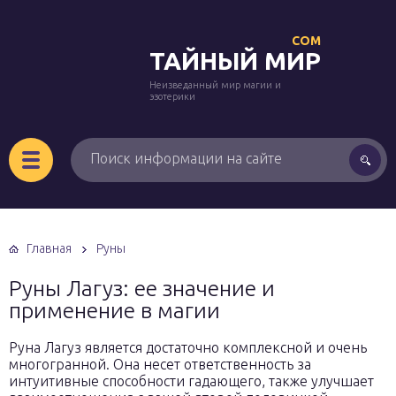
COM
ТАЙНЫЙ МИР
Неизведанный мир магии и
эзотерики
Главная
Руны
Руны Лагуз: ее значение и
применение в магии
Руна Лагуз является достаточно комплексной и очень
многогранной. Она несет ответственность за
интуитивные способности гадающего, также улучшает