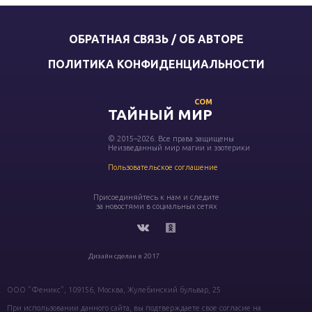
ОБРАТНАЯ СВЯЗЬ / ОБ АВТОРЕ
ПОЛИТИКА КОНФИДЕНЦИАЛЬНОСТИ
COM
ТАЙНЫЙ МИР
© 2015–2026. Все права защищены
Неизведанный мир магии и эзотерики
Пользовательское соглашение
Присоединяйтесь к нам и следите
за новостями в социальных сетях
Дизайн сделан в 2017
ООО "Феникс", 109156, Москва, Жулебинский бульвар, 25
При использовании данного сайта, вы подтверждаете свое согласие на