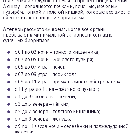
селезёнку и желудок, отвечая за процесс пищеварения.
А снизу – дополняется почками, печенью, мочевым
пузырём, тонкой и толстой кишкой, которые все вместе
обеспечивают очищение организма.
А теперь рассмотрим время, когда все органы
пребывают в минимальной активности согласно
суточных биоритмов:
с 01 по 03 ночи – тонкого кишечника;
с 03 до 05 ночи – мочевого пузыря;
с 05 до 07 утра – почек;
с 07 до 09 утра – перикарда;
с 09 до 11 утра – время тройного обогревателя;
с 11 утра до 1 дня – жёлчного пузыря;
с 1 до 3 часов дня – печени;
с 3 до 5 вечера – лёгких;
с 5 до 7 вечера – толстого кишечника;
с 7 до 9 вечера – желудка;
с 9 по 11 часов ночи – селезёнки и поджелудочной
железы;