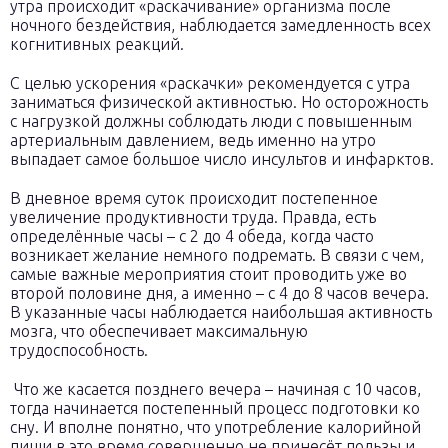
утра происходит «раскачивание» организма после
ночного бездействия, наблюдается замедленность всех
когнитивных реакций.
С целью ускорения «раскачки» рекомендуется с утра
заниматься физической активностью. Но осторожность
с нагрузкой должны соблюдать люди с повышенным
артериальным давлением, ведь именно на утро
выпадает самое большое число инсультов и инфарктов.
В дневное время суток происходит постепенное
увеличение продуктивности труда. Правда, есть
определённые часы – с 2 до 4 обеда, когда часто
возникает желание немного подремать. В связи с чем,
самые важные мероприятия стоит проводить уже во
второй половине дня, а именно – с 4 до 8 часов вечера.
В указанные часы наблюдается наибольшая активность
мозга, что обеспечивает максимальную
трудоспособность.
Что же касается позднего вечера – начиная с 10 часов,
тогда начинается постепенный процесс подготовки ко
сну. И вполне понятно, что употребление калорийной
пищи в это время совершенно не принесёт пользы и