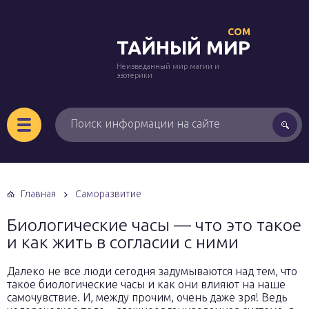
COM
ТАЙНЫЙ МИР
Неизведанный мир магии и
эзотерики
Главная
Саморазвитие
Биологические часы — что это такое
и как жить в согласии с ними
Далеко не все люди сегодня задумываются над тем, что
такое биологические часы и как они влияют на наше
самочувствие. И, между прочим, очень даже зря! Ведь