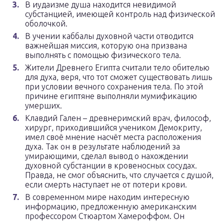
В иудаизме душа находится невидимой
субстанцией, имеющей контроль над физической
оболочкой.
В учении каббалы духовной части отводится
важнейшая миссия, которую она призвана
выполнять с помощью физического тела.
Жители Древнего Египта считали тело обителью
для духа, веря, что тот сможет существовать лишь
при условии вечного сохранения тела. По этой
причине египтяне выполняли мумификацию
умерших.
Клавдий Гален – древнеримский врач, философ,
хирург, приходившийся учеником Демокриту,
имел своё мнение насчёт места расположения
духа. Так он в результате наблюдений за
умирающими, сделал вывод о нахождении
духовной субстанции в кровеносных сосудах.
Правда, не смог объяснить, что случается с душой,
если смерть наступает не от потери крови.
В современном мире находим интересную
информацию, предложенную американским
профессором Стюартом Хамероффом. Он