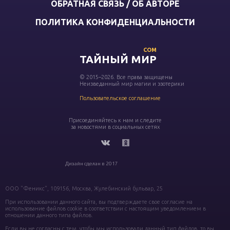
ОБРАТНАЯ СВЯЗЬ / ОБ АВТОРЕ
ПОЛИТИКА КОНФИДЕНЦИАЛЬНОСТИ
COM
ТАЙНЫЙ МИР
© 2015–2026. Все права защищены
Неизведанный мир магии и эзотерики
Пользовательское соглашение
Присоединяйтесь к нам и следите
за новостями в социальных сетях
Дизайн сделан в 2017
ООО "Феникс", 109156, Москва, Жулебинский бульвар, 25
При использовании данного сайта, вы подтверждаете свое согласие на
использование файлов cookie в соответствии с настоящим уведомлением в
отношении данного типа файлов.
Если вы не согласны с тем, чтобы мы использовали данный тип файлов, то вы