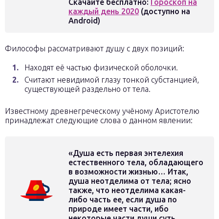
Скачайте бесплатно:
Гороскоп на
каждый день 2020
(доступно на
Android)
Философы рассматривают душу с двух позиций:
Находят её частью физической оболочки.
Считают невидимой глазу тонкой субстанцией,
существующей раздельно от тела.
Известному древнегреческому учёному Аристотелю
принадлежат следующие слова о данном явлении:
«Душа есть первая энтелехия
естественного тела, обладающего
в возможности жизнью… Итак,
душа неотделима от тела; ясно
также, что неотделима какая-
либо часть ее, если душа по
природе имеет части, ибо
некоторые части души суть