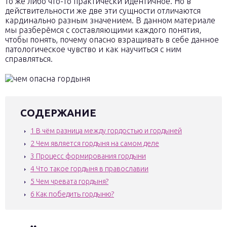
то же либо что-то практически идентичное. Но в
действительности же две эти сущности отличаются
кардинально разным значением. В данном материале
мы разберёмся с составляющими каждого понятия,
чтобы понять, почему опасно взращивать в себе данное
патологическое чувство и как научиться с ним
справляться.
СОДЕРЖАНИЕ
1
В чём разница между гордостью и гордыней
2
Чем является гордыня на самом деле
3
Процесс формирования гордыни
4
Что такое гордыня в православии
5
Чем чревата гордыня?
6
Как победить гордыню?