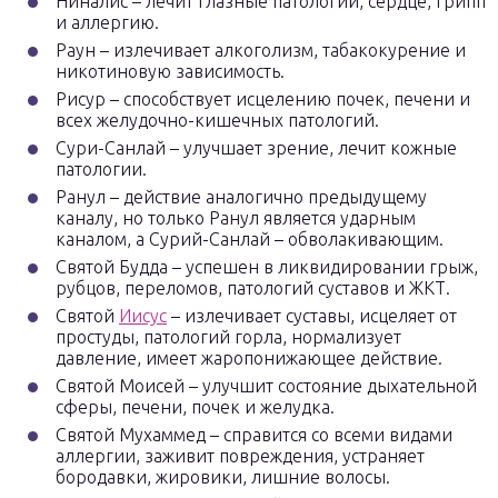
Ниналис – лечит глазные патологии, сердце, грипп
и аллергию.
Раун – излечивает алкоголизм, табакокурение и
никотиновую зависимость.
Рисур – способствует исцелению почек, печени и
всех желудочно-кишечных патологий.
Сури-Санлай – улучшает зрение, лечит кожные
патологии.
Ранул – действие аналогично предыдущему
каналу, но только Ранул является ударным
каналом, а Сурий-Санлай – обволакивающим.
Святой Будда – успешен в ликвидировании грыж,
рубцов, переломов, патологий суставов и ЖКТ.
Святой
Иисус
– излечивает суставы, исцеляет от
простуды, патологий горла, нормализует
давление, имеет жаропонижающее действие.
Святой Моисей – улучшит состояние дыхательной
сферы, печени, почек и желудка.
Святой Мухаммед – справится со всеми видами
аллергии, заживит повреждения, устраняет
бородавки, жировики, лишние волосы.