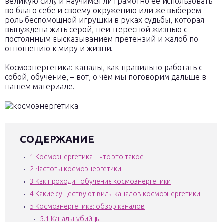
великую силу и научимся ли грамотно её использовать
во благо себе и своему окружению или же выберем
роль беспомощной игрушки в руках судьбы, которая
вынуждена жить серой, неинтересной жизнью с
постоянным высказыванием претензий и жалоб по
отношению к миру и жизни.
Космоэнергетика: каналы, как правильно работать с
собой, обучение, – вот, о чём мы поговорим дальше в
нашем материале.
СОДЕРЖАНИЕ
1
Космоэнергетика – что это такое
2
Частоты космоэнергетики
3
Как проходит обучение космоэнергетики
4
Какие существуют виды каналов космоэнергетики
5
Космоэнергетика: обзор каналов
5.1
Каналы-убийцы