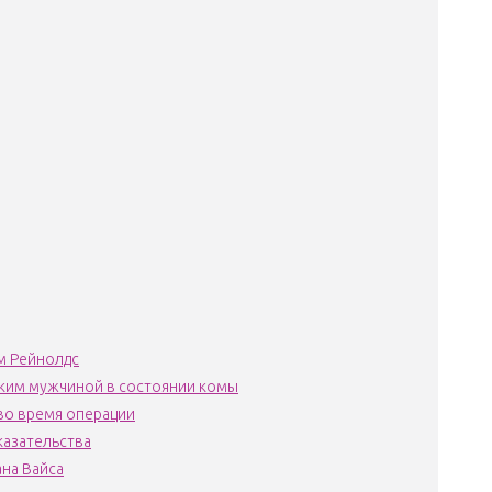
м Рейнолдс
ским мужчиной в состоянии комы
во время операции
казательства
ана Вайса