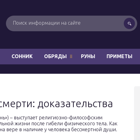
Н
СОННИК
ОБРЯДЫ
РУНЫ
ПРИМЕТЫ
смерти: доказательства
знь») – выступает религиозно-философским
ьной жизни после гибели физического тела. Как
на вере в наличие у человека бессмертной души.