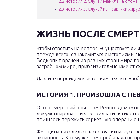
2.2
История 2. Случаи Майкла Ньютона
2.3
История 3. Случай из практики хиру
ЖИЗНЬ ПОСЛЕ СМЕР
Чтобы ответить на вопрос: «Существует ли 
прежде всего, ознакомиться с историями 
Ведь опыт врачей из разных стран мира по
загробном мире, приблизительно имеют с
Давайте перейдём к историям тех, кто «поб
ИСТОРИЯ 1. ПРОИЗОШЛА С П
Околосмертный опыт Пэм Рейнолдс можно 
документированных. В тридцати пятилетн
пришлось пережить серьёзную операцию н
Женщина находилась в состоянии искусстве
активность. К тому же Пэм пребывала во в