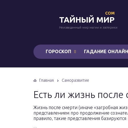
COM
ТАЙНЫЙ МИР
Неизведанный мир магии и эзотерики
ГОРОСКОП
ГАДАНИЕ ОНЛАЙ
Главная
Саморазвитие
Есть ли жизнь после 
Жизнь после смерти (иначе «загробная жи
представлением про продолжение сознател
правило, такие представления базируются 