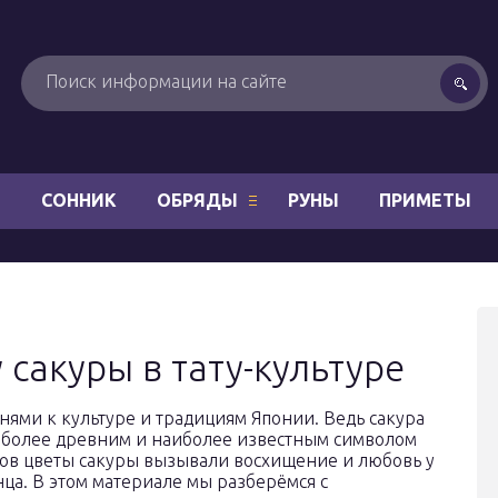
Н
СОННИК
ОБРЯДЫ
РУНЫ
ПРИМЕТЫ
 сакуры в тату-культуре
рнями к культуре и традициям Японии. Ведь сакура
иболее древним и наиболее известным символом
еков цветы сакуры вызывали восхищение и любовь у
ца. В этом материале мы разберёмся с