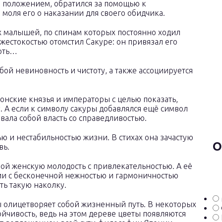
 положением, обратился за помощью к
моля его о наказании для своего обидчика.
х малышей, по спинам которых постоянно ходил
 жестокостью отомстил Сакуре: он привязал его
ерть…
ой невиновность и чистоту, а также ассоциируется
понские князья и императоры с целью показать,
. А если к символу сакуры добавлялся ещё символ
вала собой власть со справедливостью.
ю и нестабильностью жизни. В стихах она зачастую
О
вь.
ой женскую молодость с привлекательностью. А её
и с бесконечной нежностью и гармоничностью
ть такую наколку.
 олицетворяет собой жизненный путь. В некоторых
ойчивость, ведь на этом дереве цветы появляются