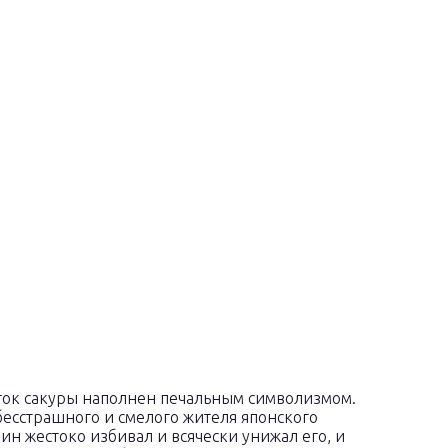
еток сакуры наполнен печальным символизмом.
бесстрашного и смелого жителя японского
яин жестоко избивал и всячески унижал его, и