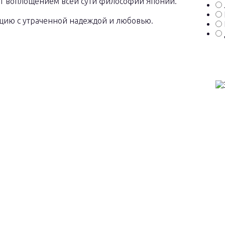
ет воплощением всей сути философии Японии.
ацию с утраченной надеждой и любовью.