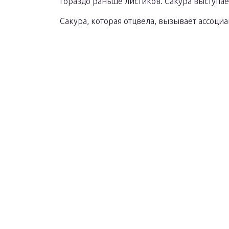
гораздо раньше листиков. Сакура выступа
Сакура, которая отцвела, вызывает ассоци