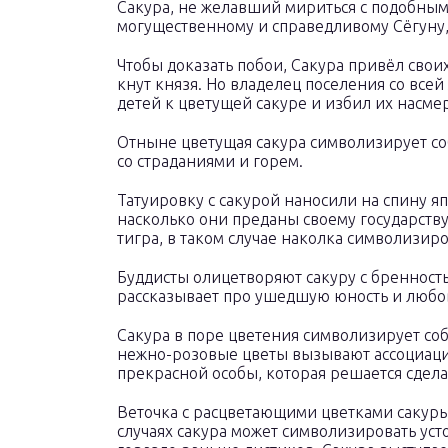
Сакура, не желавший мириться с подобным
могущественному и справедливому Сёгуну, 
Чтобы доказать побои, Сакура привёл свои
кнут князя. Но владелец поселения со всей
детей к цветущей сакуре и избил их насм
Отныне цветущая сакура символизирует соб
со страданиями и горем.
Татуировку с сакурой наносили на спину я
насколько они преданы своему государству
тигра, в таком случае наколка символизиро
Буддисты олицетворяют сакуру с бренность
рассказывает про ушедшую юность и любо
Сакура в поре цветения символизирует соб
нежно-розовые цветы вызывают ассоциаци
прекрасной особы, которая решается сдела
Веточка с расцветающими цветками сакуры
случаях сакура может символизировать уст