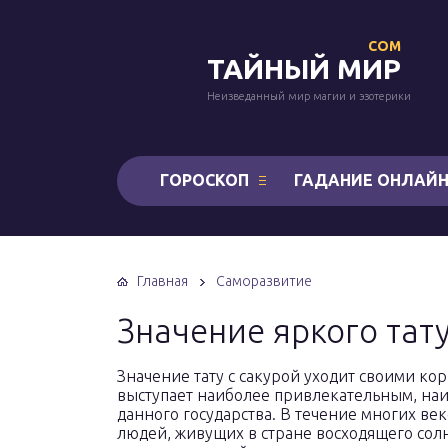
COM
ТАЙНЫЙ МИР
Неизведанный мир магии и эзотерики
ГОРОСКОП
ГАДАНИЕ ОНЛАЙ
Главная
Саморазвитие
Значение яркого тату
Значение тату с сакурой уходит своими ко
выступает наиболее привлекательным, на
данного государства. В течение многих в
людей, живущих в стране восходящего солн