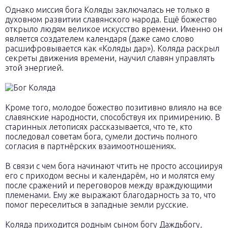
Однако миссия бога Коляды заключалась не только в
духовном развитии славянского народа. Ещё божество
открыло людям великое искусство времени. Именно он
является создателем календаря (даже само слово
расшифровывается как «Коляды дар»). Коляда раскрыл
секреты движения времени, научил славян управлять
этой энергией.
Кроме того, молодое божество позитивно влияло на все
славянские народности, способствуя их примирению. В
старинных летописях рассказывается, что те, кто
последовал советам бога, сумели достичь полного
согласия в партнёрских взаимоотношениях.
В связи с чем бога начинают чтить не просто ассоциируя
его с приходом весны и календарём, но и молятся ему
после сражений и переговоров между враждующими
племенами. Ему же выражают благодарность за то, что
помог переселиться в западные земли русские.
Коляда приходится родным сыном богу Даждьбогу,