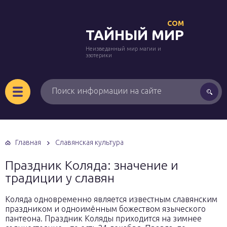
COM
ТАЙНЫЙ МИР
Неизведанный мир магии и
эзотерики
Главная
Славянская культура
Праздник Коляда: значение и
традиции у славян
Коляда одновременно является известным славянским
праздником и одноимённым божеством языческого
пантеона. Праздник Коляды приходится на зимнее