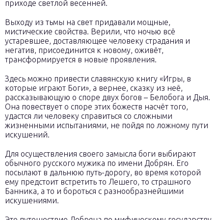
приходе светлой весенней.
Выходу из тьмы на свет придавали мощные,
мистические свойства. Верили, что ночью всё
устаревшее, доставляющее человеку страдания и
негатив, присоединится к новому, оживёт,
трансформируется в новые проявления.
Здесь можно привести славянскую книгу «Игры, в
которые играют Боги», а вернее, сказку из неё,
рассказывающую о споре двух богов – Белобога и Дыя.
Она повествует о споре этих божеств насчёт того,
удастся ли человеку справиться со сложными
жизненными испытаниями, не пойдя по ложному пути
искушений.
Для осуществления своего замысла боги выбирают
обычного русского мужика по имени Добрян. Его
посылают в дальнюю путь-дорогу, во время которой
ему предстоит встретить то Лешего, то страшного
Банника, а то и бороться с разнообразнейшими
искушениями.
Это путешествие Добряна по мифическому государству