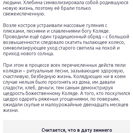
людьми. Хлебина символизировала собой родившуюся
новую жизнь, поэтому её брали только
свежеиспеченную.
Возле костров устраивали массовые гуляния с
плясками, песнями и славлениями богу Коляде.
Проводили ещё один традиционный обряд – с большой
возвышенности следовало скатить пылающее колесо,
символизирующее уход старого светила на покой и
приход нового солнца.
При этом в процессе всех перечисленных действ пели
колядки – ритуальные песни, зазывающие здоровую,
счастливую, безбедную жизнь. Колядующих ни в коем
случае нельзя было прогонять из дома, им давали
сладости, хлеб, деньги, тем самым демонстрируя
щедрость божественному Коляде. А того, кто поскупился
щедро одарить ряженых угощениями, по поверьям,
ожидали скупые и малоурожайные двенадцать месяцев
жизни.
Считается, что в дату зимнего