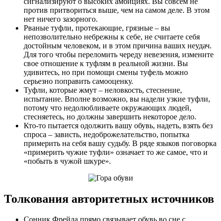
сигнализируют о высоких амбициях. Вы совсем не
против притвориться выше, чем на самом деле. В этом
нет ничего зазорного.
Рваные туфли, протекающие, грязные – вы
непозволительно небрежны к себе, не считаете себя
достойным человеком, и в этом причина ваших неудач.
Для того чтобы переломить череду невезения, измените
свое отношение к туфлям в реальной жизни. Вы
удивитесь, но при помощи смены туфель можно
серьезно поправить самооценку.
Туфли, которые жмут – неловкость, стеснение,
испытание. Вполне возможно, вы надели узкие туфли,
потому что недолюбливаете окружающих людей,
стесняетесь, но должны завершить некоторое дело.
Кто-то пытается одолжить вашу обувь, надеть, взять без
спроса – зависть, недоброжелательство, попытка
примерить на себя вашу судьбу. В ряде языков поговорка
«примерить чужие туфли» означает то же самое, что и
«побыть в чужой шкуре».
Толкования авторитетных источников
Сонник Фрейда прямо связывает обувь во сне с