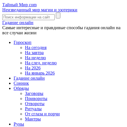
Тайный Мир
com
Неизведанный мир магии и эзотерики
Гадание онлайн
Самые интересные и правдивые способы гадания онлайн на
все случаи жизни
Гороскоп
На сегодня
На завтра
На неделю
На след. неделю
На 2026
На январь 2026
Гадание онлайн
Сонник
Обряды
Заговоры
Привороты
Отвороты
Ритуалы
От сглаза и порчи
Мантры
Руны