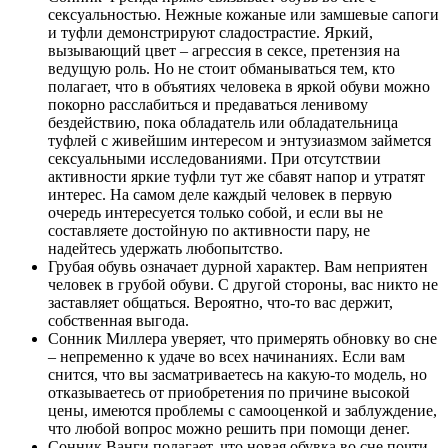
сексуальностью. Нежные кожаные или замшевые сапоги
и туфли демонстрируют сладострастие. Яркий,
вызывающий цвет – агрессия в сексе, претензия на
ведущую роль. Но не стоит обманываться тем, кто
полагает, что в объятиях человека в яркой обуви можно
покорно расслабиться и предаваться ленивому
бездействию, пока обладатель или обладательница
туфлей с живейшим интересом и энтузиазмом займется
сексуальными исследованиями. При отсутствии
активности яркие туфли тут же сбавят напор и утратят
интерес. На самом деле каждый человек в первую
очередь интересуется только собой, и если вы не
составляете достойную по активности пару, не
надейтесь удержать любопытство.
Грубая обувь означает дурной характер. Вам неприятен
человек в грубой обуви. С другой стороны, вас никто не
заставляет общаться. Вероятно, что-то вас держит,
собственная выгода.
Сонник Миллера уверяет, что примерять обновку во сне
– непременно к удаче во всех начинаниях. Если вам
снится, что вы засматриваетесь на какую-то модель, но
отказываетесь от приобретения по причине высокой
цены, имеются проблемы с самооценкой и заблуждение,
что любой вопрос можно решить при помощи денег.
Сонник Ванги полагает, что новая обувка во сне почти