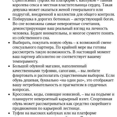
стриптизных туфлях на платформе с каблуком – тайная
королева секса и местная властительница сердец. Такая
девушка может оказаться женой генерального или
подругой, внедренной в коллектив для общего контроля.
Побирушка в дорогих ботинках – актерствующий богач.
Во сне возможны самые невероятные сочетания,
демонстрирующие ваш реальный взгляд на личность
человека. Будьте внимательны, и многое сумеете понять
из собственного сна.
Выбирать, покупать новую обувь – к возможной смене
сексуального партнера. По крайней мере вы готовы
рассмотреть такую возможность. В настоящий момент
ваш партнер абсолютно не соответствует вашему
темпераменту.
Большой обувной магазин, наполненный
качественными туфлями, сапогами, – вы любите
флиртовать и располагать существенным выбором. Если
обувь дешевая, буквально «на один раз», это отображает
вашу нетребовательность и прагматизм в сердечных
вопросах.
Кроссовки, кеды, сияющие новизной, – вы на подъеме и
планируете невероятный карьерный взлет. Спортивная
обувь может рассматриваться как средство скорейшего
продвижения по карьерной лестнице.
Туфли на высоких каблуках или на платформе