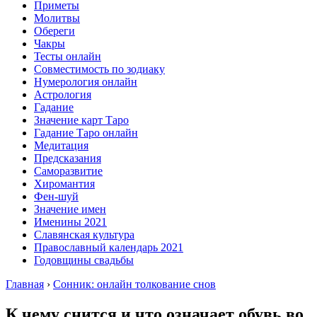
Приметы
Молитвы
Обереги
Чакры
Тесты онлайн
Совместимость по зодиаку
Нумерология онлайн
Астрология
Гадание
Значение карт Таро
Гадание Таро онлайн
Медитация
Предсказания
Саморазвитие
Хиромантия
Фен-шуй
Значение имен
Именины 2021
Славянская культура
Православный календарь 2021
Годовщины свадьбы
Главная
›
Сонник: онлайн толкование снов
К чему снится и что означает обувь во