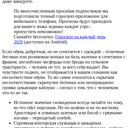
даже завидуете.
По многочисленным просьбам подписчиков мы
подготовили точный гороскоп-приложение для
мобильного телефона. Прогнозы будут приходить
для вашего знака зодиака каждое утро -
пропустить невозможно!
Скачайте бесплатно:
Гороскоп на каждый день
2020
(доступно на Android)
Если обувь добротная, но не сочетается с одеждой – отличные
беговые или роликовые коньки на балу, валенки в сочетании с
фраком, английские оксфорды или броды на сельском
трактористе, – человек не тот, за кого себя выдает. Вы
чувствуете подвох, он отображается в вашем сознании как
несоответствие обуви. То же самое относится к скрытым
несоответствиям: скрипучие ботинки или неоправданно
громко цокающие каблуки – сигнал о том, что с человеком
что-то не так.
Истинное значение сновидения всегда читайте по тому,
во что обут персонаж. Не по шляпке и не по костюму.
Аристократ в пляжных шлепках или босой с грязными
ногами – переодетый плебей.
Скромная конторская служащая в шикарных