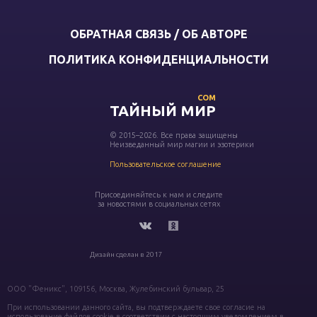
ОБРАТНАЯ СВЯЗЬ / ОБ АВТОРЕ
ПОЛИТИКА КОНФИДЕНЦИАЛЬНОСТИ
COM
ТАЙНЫЙ МИР
© 2015–2026. Все права защищены
Неизведанный мир магии и эзотерики
Пользовательское соглашение
Присоединяйтесь к нам и следите
за новостями в социальных сетях
Дизайн сделан в 2017
ООО "Феникс", 109156, Москва, Жулебинский бульвар, 25
При использовании данного сайта, вы подтверждаете свое согласие на
использование файлов cookie в соответствии с настоящим уведомлением в