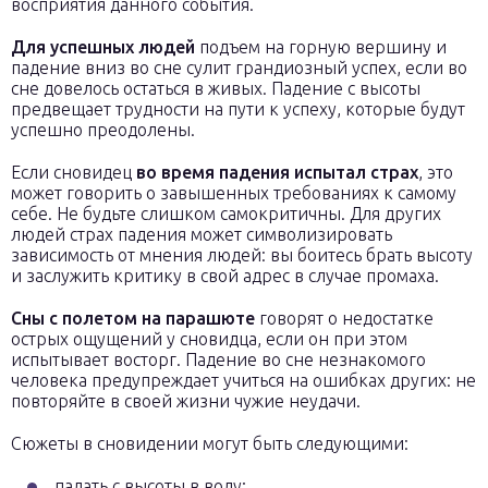
восприятия данного события.
Для успешных людей
подъем на горную вершину и
падение вниз во сне сулит грандиозный успех, если во
сне довелось остаться в живых. Падение с высоты
предвещает трудности на пути к успеху, которые будут
успешно преодолены.
Если сновидец
во время падения испытал страх
, это
может говорить о завышенных требованиях к самому
себе. Не будьте слишком самокритичны. Для других
людей страх падения может символизировать
зависимость от мнения людей: вы боитесь брать высоту
и заслужить критику в свой адрес в случае промаха.
Сны с полетом на парашюте
говорят о недостатке
острых ощущений у сновидца, если он при этом
испытывает восторг. Падение во сне незнакомого
человека предупреждает учиться на ошибках других: не
повторяйте в своей жизни чужие неудачи.
Сюжеты в сновидении могут быть следующими:
падать с высоты в воду;