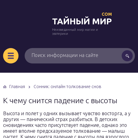
COM
ТАЙНЫЙ МИР
Неизведанный мир магии и
эзотерики
Главная
Сонник: онлайн толкование снов
К чему снится падение с высоты
Высота и полет у одних вызывает чувство восторга, а у
других — панический страх разбиться. В детских
сновидениях часто присутствует падение, однако это
имеет вполне предсказуемое толкование — малыш
растет. К чему снится падение с высоты для взрослого