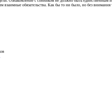
з цели. Ознакомление с сонником не должно быть единственным
 взаимные обязательства. Как бы то ни было, но без внимания т
в