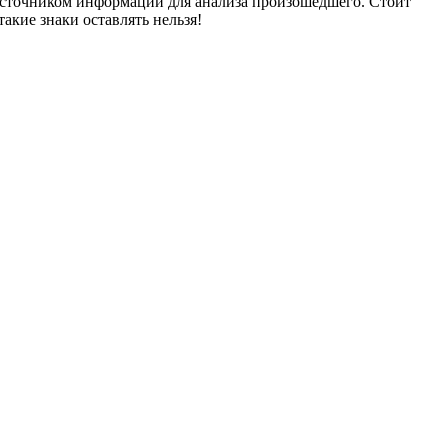
 источником информации для анализа произошедшего. Стоит
акие знаки оставлять нельзя!