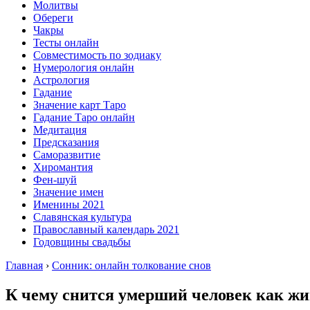
Молитвы
Обереги
Чакры
Тесты онлайн
Совместимость по зодиаку
Нумерология онлайн
Астрология
Гадание
Значение карт Таро
Гадание Таро онлайн
Медитация
Предсказания
Саморазвитие
Хиромантия
Фен-шуй
Значение имен
Именины 2021
Славянская культура
Православный календарь 2021
Годовщины свадьбы
Главная
›
Сонник: онлайн толкование снов
К чему снится умерший человек как ж