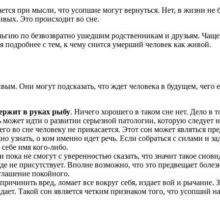
ется при мысли, что усопшие могут вернуться. Нет, в жизни не б
вых. Это происходит во сне.
льгию по безвозвратно ушедшим родственникам и друзьям. Чаще
 подробнее с тем, к чему снится умерший человек как живой.
. Они могут подсказать, что ждет человека в будущем, чего ем
ержит в руках рыбу
. Ничего хорошего в таком сне нет. Дело в 
ь может идти о развитии серьезной патологии, которую следует 
его во сне человеку не прикасается. Этот сон может являться пр
 узнать, о ком именно идет речь. Если собраться с силами и зад
 себе имя кого-либо.
 пока не смогут с уверенностью сказать, что значит такое снови
где не присутствует. Вполне возможно, что это предвещает боле
иглашение покойного.
 причинить вред, ломает все вокруг себя, издает вой и рычание.
ает. Такой сон является четким признаком того, что усопший нах