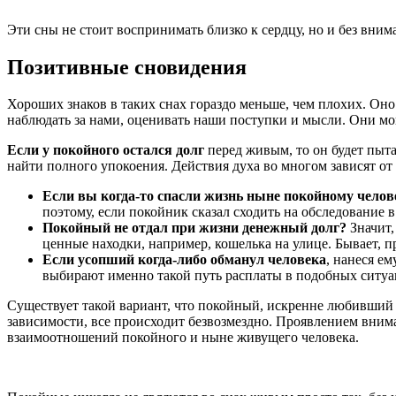
Эти сны не стоит воспринимать близко к сердцу, но и без вни
Позитивные сновидения
Хороших знаков в таких снах гораздо меньше, чем плохих. Оно
наблюдать за нами, оценивать наши поступки и мысли. Они мо
Если у покойного остался долг
перед живым, то он будет пытат
найти полного упокоения. Действия духа во многом зависят от 
Если вы когда-то спасли жизнь ныне покойному челов
поэтому, если покойник сказал сходить на обследование в 
Покойный не отдал при жизни денежный долг?
Значит,
ценные находки, например, кошелька на улице. Бывает, п
Если усопший когда-либо обманул человека
, нанеся е
выбирают именно такой путь расплаты в подобных ситуац
Существует такой вариант, что покойный, искренне любивший пр
зависимости, все происходит безвозмездно. Проявлением внима
взаимоотношений покойного и ныне живущего человека.