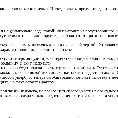
мания оставлять тоже нельзя. Иногда визиты предупреждают о во
 и не удивительно, ведь покойник приходит из потустороннего, 
гут похвалить нас или поругать, все зависит от прижизненных
ься его вернуть, находясь даже за последней чертой. Это такая с
характера долга, оставленного на земле.
еку
, то теперь он будет предостерегать от смертельной опаснос
больницу, значит, надо идти.
 теперь он будет подсказывать, где можно заработать. Это может 
равда, такое, что покойники-должники также предостерегают от 
му любой ущерб, то теперь он обязательно поможет человеку в де
иях, но факт остается фактом.
и жизни человека, не прекращает своего участия в его судьбе п
ния может служить как предостережение, так и похвала за успех