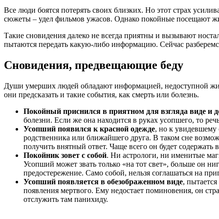
Все люди боятся потерять своих близких. Но этот страх усилива
сюжеты – удел фильмов ужасов. Однако покойные посещают жи
Такие сновидения далеко не всегда приятны и вызывают носта
пытаются передать какую-либо информацию. Сейчас разберемся
Сновидения, предвещающие беду
Души умерших людей обладают информацией, недоступной живым
они предсказать и такие события, как смерть или болезнь.
Покойный приснился в приятном для взгляда виде и д
болезни. Если же она находится в руках усопшего, то реч
Усопший появился к красной одежде
, но к увидевшему 
родственника или ближайшего друга. В таком сне возможно
получить внятный ответ. Чаще всего он будет содержать в
Покойник зовет с собой
. Ни астрологи, ни именитые маги
Усопший может звать только «на тот свет», больше он ни
предостережение. Само собой, нельзя соглашаться на пр
Усопший появляется в обезображенном виде
, пытается
появления мертвого. Ему недостает поминовения, он страд
отслужить там панихиду.