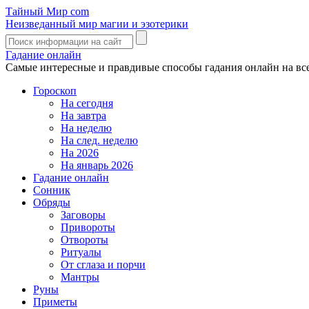
Тайный Мир
com
Неизведанный мир магии и эзотерики
Гадание онлайн
Самые интересные и правдивые способы гадания онлайн на вс
Гороскоп
На сегодня
На завтра
На неделю
На след. неделю
На 2026
На январь 2026
Гадание онлайн
Сонник
Обряды
Заговоры
Привороты
Отвороты
Ритуалы
От сглаза и порчи
Мантры
Руны
Приметы