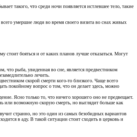
ывает такого, что среди ночи появляется истлевшее тело, такие
 всего умершие люди во время своего визита во снах живых
у стоит бояться и от каких планов лучше отказаться. Могут
том, что рыба, увиденная во сне, является предвестником
незамедлительно лечить.
едвестником скорой смерти кого-то близкого. Чаще всего
ать покойному вопрос о том, что он делает здесь, можно
дение. Ясно только то, что ничего хорошего оно не предвещает.
знь или возможную скорую смерть, но выглядит больше как
 Звучит странно, но это один из самых безобидных вариантов
одится в аду. В такой ситуации стоит сходить в церковь и