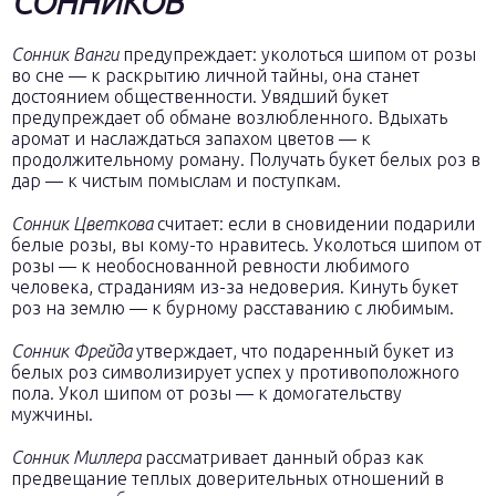
СОННИКОВ
Сонник Ванги
предупреждает: уколоться шипом от розы
во сне — к раскрытию личной тайны, она станет
достоянием общественности. Увядший букет
предупреждает об обмане возлюбленного. Вдыхать
аромат и наслаждаться запахом цветов — к
продолжительному роману. Получать букет белых роз в
дар — к чистым помыслам и поступкам.
Сонник Цветкова
считает: если в сновидении подарили
белые розы, вы кому-то нравитесь. Уколоться шипом от
розы — к необоснованной ревности любимого
человека, страданиям из-за недоверия. Кинуть букет
роз на землю — к бурному расставанию с любимым.
Сонник Фрейда
утверждает, что подаренный букет из
белых роз символизирует успех у противоположного
пола. Укол шипом от розы — к домогательству
мужчины.
Сонник Миллера
рассматривает данный образ как
предвещание теплых доверительных отношений в