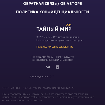
ОБРАТНАЯ СВЯЗЬ / ОБ АВТОРЕ
ПОЛИТИКА КОНФИДЕНЦИАЛЬНОСТИ
COM
ТАЙНЫЙ МИР
© 2015–2026. Все права защищены
Неизведанный мир магии и эзотерики
Пользовательское соглашение
Присоединяйтесь к нам и следите
за новостями в социальных сетях
Дизайн сделан в 2017
ООО "Феникс", 109156, Москва, Жулебинский бульвар, 25
При использовании данного сайта, вы подтверждаете свое согласие на
использование файлов cookie в соответствии с настоящим уведомлением в
отношении данного типа файлов.