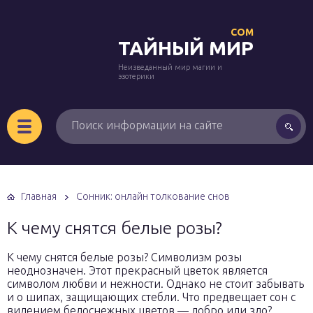
COM
ТАЙНЫЙ МИР
Неизведанный мир магии и
эзотерики
Главная
Сонник: онлайн толкование снов
К чему снятся белые розы?
К чему снятся белые розы? Символизм розы
неоднозначен. Этот прекрасный цветок является
символом любви и нежности. Однако не стоит забывать
и о шипах, защищающих стебли. Что предвещает сон с
видением белоснежных цветов — добро или зло?