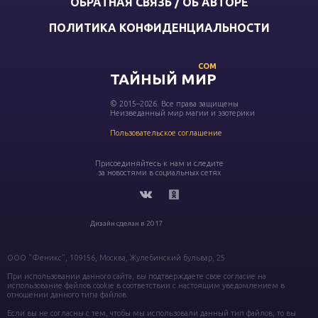
ОБРАТНАЯ СВЯЗЬ / ОБ АВТОРЕ
ПОЛИТИКА КОНФИДЕНЦИАЛЬНОСТИ
COM
ТАЙНЫЙ МИР
© 2015–2026. Все права защищены
Неизведанный мир магии и эзотерики
Пользовательское соглашение
Присоединяйтесь к нам и следите
за новостями в социальных сетях
Дизайн сделан в 2017
ООО "Феникс", 109156, Москва, Жулебинский бульвар, 25
При использовании данного сайта, вы подтверждаете свое согласие на
использование файлов cookie в соответствии с настоящим уведомлением в
отношении данного типа файлов.
Если вы не согласны с тем, чтобы мы использовали данный тип файлов, то вы