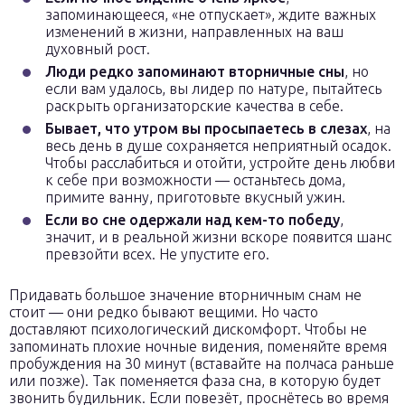
запоминающееся, «не отпускает», ждите важных
изменений в жизни, направленных на ваш
духовный рост.
Люди редко запоминают вторничные сны
, но
если вам удалось, вы лидер по натуре, пытайтесь
раскрыть организаторские качества в себе.
Бывает, что утром вы просыпаетесь в слезах
, на
весь день в душе сохраняется неприятный осадок.
Чтобы расслабиться и отойти, устройте день любви
к себе при возможности — останьтесь дома,
примите ванну, приготовьте вкусный ужин.
Если во сне одержали над кем-то победу
,
значит, и в реальной жизни вскоре появится шанс
превзойти всех. Не упустите его.
Придавать большое значение вторничным снам не
стоит — они редко бывают вещими. Но часто
доставляют психологический дискомфорт. Чтобы не
запоминать плохие ночные видения, поменяйте время
пробуждения на 30 минут (вставайте на полчаса раньше
или позже). Так поменяется фаза сна, в которую будет
звонить будильник. Если повезёт, проснётесь во время