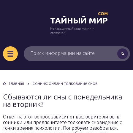
COM
ТАЙНЫЙ МИР
Неизведанный мир магии и
эзотерики
Главная
Сонник: онлайн толкование снов
Сбываются ли сны с понедельника
на вторник?
Ответ на этот вопрос зависит от вас: верите ли вы в
сонники или предпочитаете толковать сновидения с
точки зрения психологии. Попробуем разобраться,