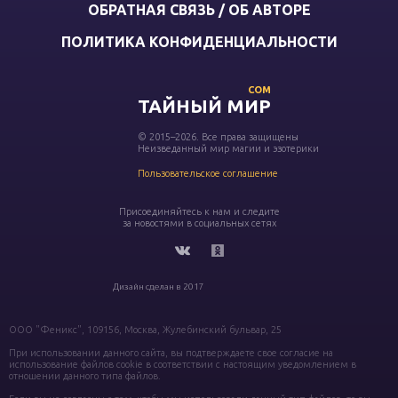
ОБРАТНАЯ СВЯЗЬ / ОБ АВТОРЕ
ПОЛИТИКА КОНФИДЕНЦИАЛЬНОСТИ
COM
ТАЙНЫЙ МИР
© 2015–2026. Все права защищены
Неизведанный мир магии и эзотерики
Пользовательское соглашение
Присоединяйтесь к нам и следите
за новостями в социальных сетях
Дизайн сделан в 2017
ООО "Феникс", 109156, Москва, Жулебинский бульвар, 25
При использовании данного сайта, вы подтверждаете свое согласие на
использование файлов cookie в соответствии с настоящим уведомлением в
отношении данного типа файлов.