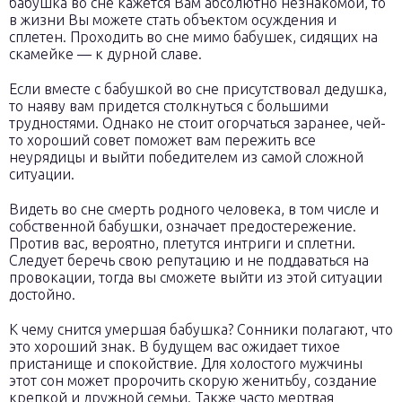
бабушка во сне кажется Вам абсолютно незнакомой, то
в жизни Вы можете стать объектом осуждения и
сплетен. Проходить во сне мимо бабушек, сидящих на
скамейке — к дурной славе.
Если вместе с бабушкой во сне присутствовал дедушка,
то наяву вам придется столкнуться с большими
трудностями. Однако не стоит огорчаться заранее, чей-
то хороший совет поможет вам пережить все
неурядицы и выйти победителем из самой сложной
ситуации.
Видеть во сне смерть родного человека, в том числе и
собственной бабушки, означает предостережение.
Против вас, вероятно, плетутся интриги и сплетни.
Следует беречь свою репутацию и не поддаваться на
провокации, тогда вы сможете выйти из этой ситуации
достойно.
К чему снится умершая бабушка? Сонники полагают, что
это хороший знак. В будущем вас ожидает тихое
пристанище и спокойствие. Для холостого мужчины
этот сон может пророчить скорую женитьбу, создание
крепкой и дружной семьи. Также часто мертвая