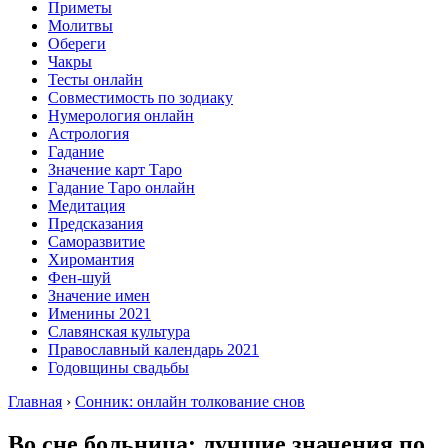
Приметы
Молитвы
Обереги
Чакры
Тесты онлайн
Совместимость по зодиаку
Нумерология онлайн
Астрология
Гадание
Значение карт Таро
Гадание Таро онлайн
Медитация
Предсказания
Саморазвитие
Хиромантия
Фен-шуй
Значение имен
Именины 2021
Славянская культура
Православный календарь 2021
Годовщины свадьбы
Главная
›
Сонник: онлайн толкование снов
Во сне больница: лучшие значения по