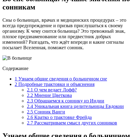
сонникам
Сны о больницах, врачах и медицинских процедурах – это
всегда предупреждение и призыв прислушаться к своему
организму. К чему снится больница? Это тревожный знак,
плохое предзнаменование или предвестник добрых
изменений? Разгадать, что ждёт впереди и какие сигналы
посылает Вселенная, поможет сонник.
Содержание
1
Узнаем общие сведения о больничном сне
2
Подробные трактовки и объяснения
2.1
О чем ведает Лофф?
2.2
Мнение Цветкова
2.3
Обращаемся к соннику из Индии
2.4
Уникальная книга целительницы Евдокии
2.5
Сонник Ванги
2.6
Кратко о трактовке Фрейда
2.7
Рассматриваем смысл других сонников
Узнаем общие сведения о больничном