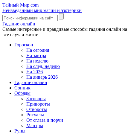
Тайный Мир
com
Неизведанный мир магии и эзотерики
Гадание онлайн
Самые интересные и правдивые способы гадания онлайн на
все случаи жизни
Гороскоп
На сегодня
На завтра
На неделю
На след. неделю
На 2026
На январь 2026
Гадание онлайн
Сонник
Обряды
Заговоры
Привороты
Отвороты
Ритуалы
От сглаза и порчи
Мантры
Руны