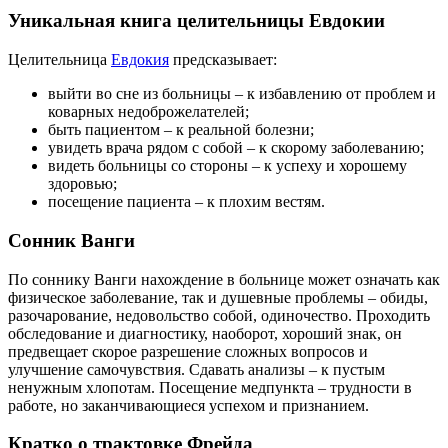
Уникальная книга целительницы Евдокии
Целительница
Евдокия
предсказывает:
выйти во сне из больницы – к избавлению от проблем и
коварных недоброжелателей;
быть пациентом – к реальной болезни;
увидеть врача рядом с собой – к скорому заболеванию;
видеть больницы со стороны – к успеху и хорошему
здоровью;
посещение пациента – к плохим вестям.
Сонник Ванги
По соннику Ванги нахождение в больнице может означать как
физическое заболевание, так и душевные проблемы – обиды,
разочарование, недовольство собой, одиночество. Проходить
обследование и диагностику, наоборот, хороший знак, он
предвещает скорое разрешение сложных вопросов и
улучшение самочувствия. Сдавать анализы – к пустым
ненужным хлопотам. Посещение медпункта – трудности в
работе, но заканчивающиеся успехом и признанием.
Кратко о трактовке Фрейда