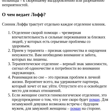
больницы – к скорейшему выздоровлению или разрешению
неприятностей.
О чем ведает Лофф?
Сонник Лоффа трактует отдельно каждое отделение клиник.
Отделение скорой помощи – чрезмерная
впечатлительность и сильные переживания за близких
людей, у которых есть серьезные проблемы со
здоровьем.
Прием у терапевта – признак одиночества и ощущения
ненужности. Вам необходимо внимание и забота,
которых вы лишены.
Терапевтическое отделение – верный знак зависимости,
сигнал об одиночестве и потребности во внимании
окружающих.
Реанимация во сне – это признак проблем в личной
жизни. Вероятнее всего, вы удерживаете партнера,
который хочет от вас уйти. Отпустите его и освободите
место для новых отношений.
Если женщине снится гинекологическое отделение, это
предупреждение о том, что у нее скоро будет
роман
. Для
незамужней девушки возможна встреча с будущим
мужем, для замужней женщины –
роман
на стороне.