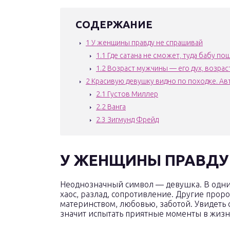
СОДЕРЖАНИЕ
1
У женщины правду не спрашивай
1.1
Где сатана не сможет, туда бабу по
1.2
Возраст мужчины — его дух, возра
2
Красивую девушку видно по походке. Ав
2.1
Густов Миллер
2.2
Ванга
2.3
Зигмунд Фрейд
У ЖЕНЩИНЫ ПРАВДУ
Неоднозначный символ — девушка. В одни
хаос, разлад, сопротивление. Другие прор
материнством, любовью, заботой. Увидеть
значит испытать приятные моменты в жизн