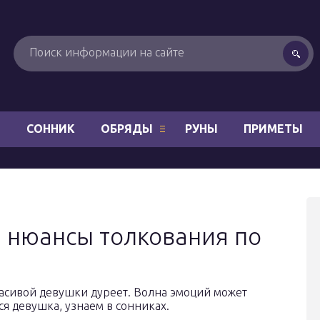
Н
СОННИК
ОБРЯДЫ
РУНЫ
ПРИМЕТЫ
: нюансы толкования по
асивой девушки дуреет. Волна эмоций может
ся девушка, узнаем в сонниках.