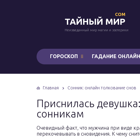
COM
ТАЙНЫЙ МИР
Неизведанный мир магии и эзотерики
ГОРОСКОП
ГАДАНИЕ ОНЛАЙ
Главная
Сонник: онлайн толкование снов
Приснилась девушка
сонникам
Очевидный факт, что мужчина при виде кр
перекочевывать в сновидения. К чему снит