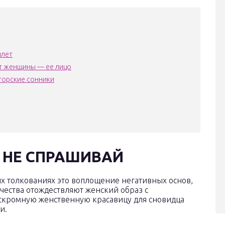
шлет
ст женщины — ее лицо
торские сонники
 НЕ СПРАШИВАЙ
х толкованиях это воплощение негативных основ,
очества отождествляют женский образ с
 скромную женственную красавицу для сновидца
и.