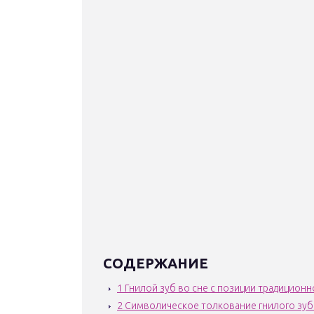
СОДЕРЖАНИЕ
1
Гнилой зуб во сне с позиции традиционн
2
Символическое толкование гнилого зуб