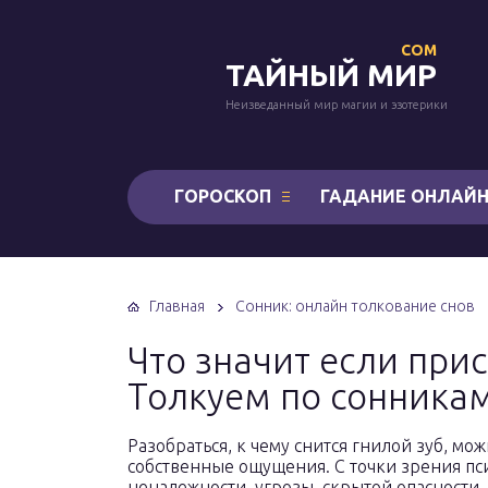
COM
ТАЙНЫЙ МИР
Неизведанный мир магии и эзотерики
ГОРОСКОП
ГАДАНИЕ ОНЛАЙ
Главная
Сонник: онлайн толкование снов
Что значит если прис
Толкуем по сонника
Разобраться, к чему снится гнилой зуб, мо
собственные ощущения. С точки зрения пс
ненадежности, угрозы, скрытой опасности, 