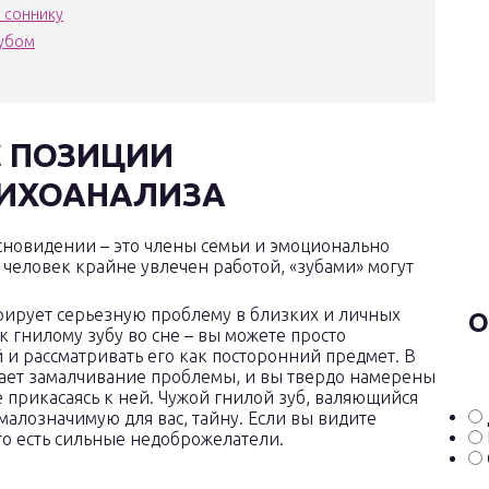
о соннику
зубом
С ПОЗИЦИИ
СИХОАНАЛИЗА
 сновидении – это члены семьи и эмоционально
 человек крайне увлечен работой, «зубами» могут
трирует серьезную проблему в близких и личных
О
 гнилому зубу во сне – вы можете просто
й и рассматривать его как посторонний предмет. В
аивает замалчивание проблемы, и вы твердо намерены
е прикасаясь к ней. Чужой гнилой зуб, валяющийся
 малозначимую для вас, тайну. Если вы видите
его есть сильные недоброжелатели.