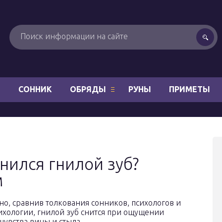
Н
СОННИК
ОБРЯДЫ
РУНЫ
ПРИМЕТЫ
нился гнилой зуб?
м
жно, сравнив толкования сонников, психологов и
ихологии, гнилой зуб снится при ощущении
чувства вины и стыда.