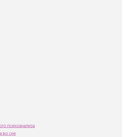
ого психоанализа
а во сне