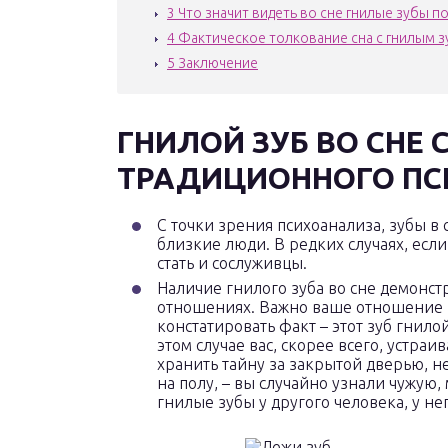
3
Что значит видеть во сне гнилые зубы п
4
Фактическое толкование сна с гнилым 
5
Заключение
ГНИЛОЙ ЗУБ ВО СНЕ 
ТРАДИЦИОННОГО П
С точки зрения психоанализа, зубы в
близкие люди. В редких случаях, если
стать и сослуживцы.
Наличие гнилого зуба во сне демонс
отношениях. Важно ваше отношение к
констатировать факт – этот зуб гнило
этом случае вас, скорее всего, устр
хранить тайну за закрытой дверью, н
на полу, – вы случайно узнали чужую,
гнилые зубы у другого человека, у н