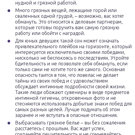
нудной и грязной работой.
Много грязных вещей, лежащихе горой или
сваленных одной грудой, – возможно, вас хотят
обмануть. Это относится к деловым партнерам,
которые готовы поручить вам самую грязную
работу или обойти с наградой.
Для юных девушек такой сон может означать
привлекательного плейбоя на горизонте, который
интересуется исключительно своими победами,
нисколько не беспокоясь о последствиях. Утройте
бдительность и не позвольте себя обмануть, если
только сами не хотите того же самого. Основная
опасность таится в том, что ловелас не делает
тайны из своих побед и с удовольствием
обсуждает интимные подробности своей жизни.
Такие люди обожают сувениры в виде предметов
интимной гигиены, откровенных фото и не
стесняются использовать добытые знаки побед для
самых разных целей. Лучше подумать об этом
заранее и не вступать в опасные отношения.
Выбрасывать грязное белье – вы без сожаления
расстаетесь с прошлым. Вас ждет успех,
сохраняйте решительность и не сомневайтесь.