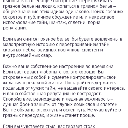
выносить на всеобщее обозрение. Перетряхивать
грязное белье на людях, копаться в грязном белье –
общее значение этих идиом одинаково. Поиск грязных
секретов и публичное обсуждение или некрасивое
использование тайн, шантаж, сплетни, порча
репутации.
Если вам снится грязное белье, бы будете вовлечены в
малоприятную историю с перетряхиванием тайн,
скрытых неблаговидных поступков, сплетен и
внутрисемейных свар.
Важно ваше собственное настроение во время сна.
Если вас терзает любопытство, это хорошо. Вы
откровенны с собой и сумеете контролировать свои
желания в реальной жизни. Постарайтесь держаться
подальше от чужих тайн, не выдавайте своего интереса,
и ваша собственная репутация не пострадает.
Спокойствие, равнодушие и ледяная вежливость –
лучшая броня защиты от глупых домыслов и сплетен.
Вы не обязаны оглохнуть и ослепнуть. Не участвуйте в
грязных пересудах, и жизнь станет проще.
Если вы чувствуете стыд, вас терзает страх