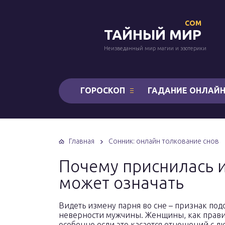
COM
ТАЙНЫЙ МИР
Неизведанный мир магии и эзотерики
ГОРОСКОП
ГАДАНИЕ ОНЛАЙ
Главная
Сонник: онлайн толкование снов
Почему приснилась и
может означать
Видеть измену парня во сне – признак под
неверности мужчины. Женщины, как правил
особенно если это касается отношений с 