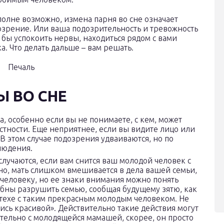
полне возможно, измена парня во сне означает
озрение. Или ваша подозрительность и тревожность
бы успокоить нервы, находиться рядом с вами
. Что делать дальше – вам решать.
 ВО СНЕ
 особенно если вы не понимаете, с кем, может
естности. Еще неприятнее, если вы видите лицо или
 этом случае подозрения удваиваются, но по
блюдения.
лучаются, если вам снится ваш молодой человек с
о, мать слишком вмешивается в дела вашей семьи,
человеку, но ее знаки внимания можно понять
бны разрушить семью, сообщая будущему зятю, как
стехе с таким прекрасным молодым человеком. Не
одись красивой». Действительно такие действия могут
ательно с молодящейся мамашей, скорее, он просто