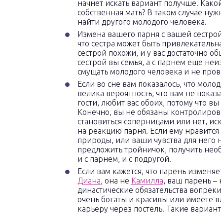
начнет искать вариант получше. Како
собственная мать? В таком случае нуж
найти другого молодого человека.
Измена вашего парня с вашей сестрой
что сестра может быть привлекательна 
сестрой похожи, и у вас достаточно о
сестрой вы семья, а с парнем еще неи
смущать молодого человека и не пров
Если во сне вам показалось, что мол
велика вероятность, что вам не показ
гости, любит вас обоих, потому что вы
Конечно, вы не обязаны контролиров
становиться соперницами или нет, и
на реакцию парня. Если ему нравится
природы, или ваши чувства для него 
предложить тройничок, получить необ
и с парнем, и с подругой.
Если вам кажется, что парень изменяе
Диана
, она не
Камилла
, ваш парень –
династические обязательства вопреки
очень богаты и красивы или имеете в
карьеру через постель. Такие вариан