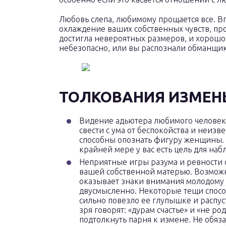
Любовь слепа, любимому прощается все. В
охлаждение ваших собственных чувств, пр
достигла невероятных размеров, и хорошо 
небезопасно, или вы распознали обманщика
ТОЛКОВАНИЯ ИЗМЕНЫ
Видение адьютера любимого человека,
свести с ума от беспокойства и неизв
способны опознать фигуру женщины. В
крайней мере у вас есть цель для на
Неприятные игры разума и ревности с
вашей собственной матерью. Возможн
оказывает знаки внимания молодому 
двусмысленно. Некоторые тещи спосо
сильно повезло ее глупышке и распу
зря говорят: «дурам счастье» и «не р
подтолкнуть парня к измене. Не обяз