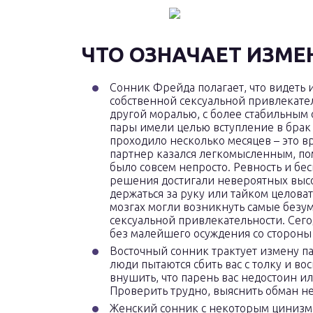
ЧТО ОЗНАЧАЕТ ИЗМЕ
Сонник Фрейда полагает, что видеть из
собственной сексуальной привлекател
другой моралью, с более стабильны
пары имели целью вступление в брак
проходило несколько месяцев – это в
партнер казался легкомысленным, пом
было совсем непросто. Ревность и б
решения достигали невероятных высо
держаться за руку или тайком целова
мозгах могли возникнуть самые безум
сексуальной привлекательности. Сего
без малейшего осуждения со стороны
Восточный сонник трактует измену п
люди пытаются сбить вас с толку и в
внушить, что парень вас недостоин ил
Проверить трудно, выяснить обман не
Женский сонник с некоторым цинизмом