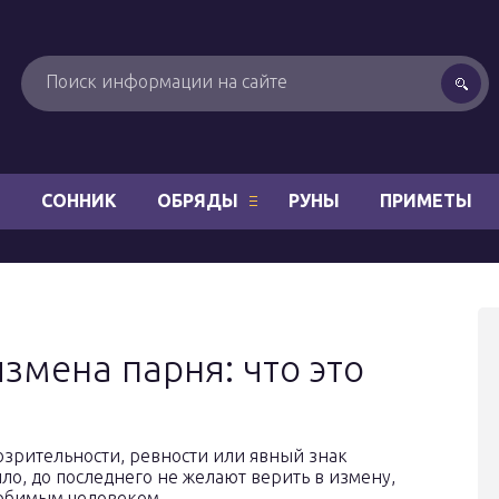
Н
СОННИК
ОБРЯДЫ
РУНЫ
ПРИМЕТЫ
змена парня: что это
озрительности, ревности или явный знак
о, до последнего не желают верить в измену,
любимым человеком.