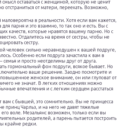
й смысл оставаться с женщиной, которую не ценит
но отстраниться от матери, переехать. Возможно,
 маловероятна в реальности. Хотя если вам кажется,
для парня и это взаимно, то так оно и есть. Вы с
бщих качеств, которые нравятся вашему парню. Но с
звестно. Отдалитесь на время от сестры, чтобы не
оцировать сестру.
одой человек сильно неравнодушен к вашей подруге,
алось. Особенно если подруга зачастила к вам в
 – семья и просто неотделимы друг от друга.
ать гормональный фон подруги, всякое бывает. Но
сключительно ваше решение. Заодно посмотрите и
 повышенное женское внимание, он или глуповат от
ничего не значат. В легких отношениях можно
ычные впечатления и с легким сердцем расстаться
т вам с бывшей, это сомнительно. Вы не принцесса
 не принц Чарльз, и на него не давят тяжелые
 его воле. Мезальянс возможен, только если вы
лиятельных родителей, а парень пытается построить
ты крайне редки.