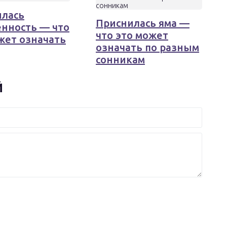
илась
Приснилась яма —
нность — что
что это может
жет означать
означать по разным
сонникам
Й