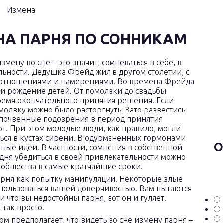
НА ПАРНЯ ПО СОННИКАМ
мену во сне – это значит, сомневаться в себе, в
ьности. Дедушка Фрейд жил в другом столетии, с
м отношениями и намерениями. Во времена Фрейда
 и рождение детей. От помолвки до свадьбы
ремя окончательного принятия решения. Если
олвку можно было расторгнуть. Зато развестись
еспочвенные подозрения в период принятия
т. При этом молодые люди, как правило, могли
ться в кустах сирени. В одурманенных гормонами
О
ные идеи. В частности, сомнения в собственной
дня убедиться в своей привлекательности можно
 общества в самые кратчайшие сроки.
арня как попытку манипуляции. Некоторые злые
оспользоваться вашей доверчивостью. Вам пытаются
и что вы недостойны парня, вот он и гуляет.
 так просто.
 предполагает, что видеть во сне измену парня –