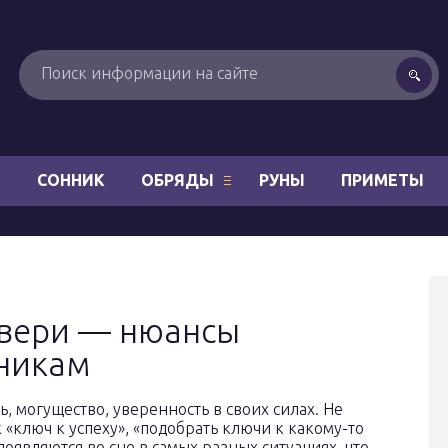
Н
СОННИК
ОБРЯДЫ
РУНЫ
ПРИМЕТЫ
двери — нюансы
никам
, могущество, уверенность в своих силах. Не
 «ключ к успеху», «подобрать ключи к какому-то
появляются во сне в самых разных ситуациях, что