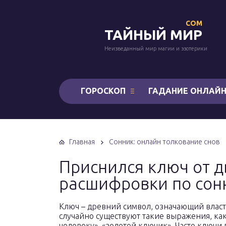
COM
ТАЙНЫЙ МИР
Неизведанный мир магии и эзотерики
ГОРОСКОП
ГАДАНИЕ ОНЛАЙ
Главная
Сонник: онлайн толкование снов
Приснился ключ от 
расшифровки по сон
Ключ – древний символ, означающий власть
случайно существуют такие выражения, как
человеку», «золотой ключик». Часто ключи 