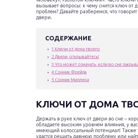
вызывает вопросы: к чему снится ключ от 
проблем? Давайте разберемся, что говорит
двери.
СОДЕРЖАНИЕ
1
Ключи от дома твоего
2
Двери, открывайтесь!
3
Что может означать, если во сне закрыв
4
Сонник Фрейда
5
Сонник Миллера
КЛЮЧИ ОТ ДОМА ТВ
Держать в руке ключ от двери во сне – хор
обладаете высоким уровнем влияния, у вас 
имеющий колоссальный потенциал! Также т
удастся решить давнюю проблему или найти