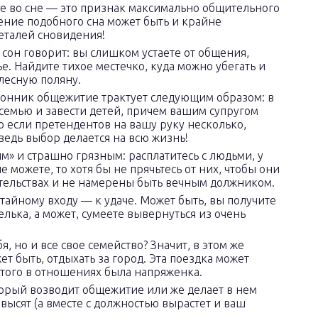
е во сне — это признак максимально общительного
чение подобного сна может быть и крайне
еталей сновидения!
 сон говорит: вы слишком устаете от общения,
е. Найдите тихое местечко, куда можно убегать и
лесную поляну.
сонник общежитие трактует следующим образом: в
семью и завести детей, причем вашим супругом
о если претендентов на вашу руку несколько,
ведь выбор делается на всю жизнь!
» и страшно грязным: расплатитесь с людьми, у
е можете, то хотя бы не прячьтесь от них, чтобы они
ательствах и не намерены быть вечным должником.
 тайному входу — к удаче. Может быть, вы получите
ька, а может, сумеете вывернуться из очень
, но и все свое семейство? Значит, в этом же
ет быть, отдыхать за город. Эта поездка может
 этого в отношениях была напряженка.
торый возводит общежитие или же делает в нем
высят (а вместе с должностью вырастет и ваш