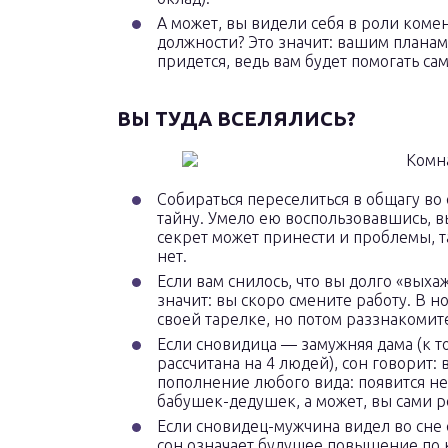
А может, вы видели себя в роли коме
должности? Это значит: вашим планам
придется, ведь вам будет помогать сам
ВЫ ТУДА ВСЕЛЯЛИСЬ?
Собираться переселиться в общагу во 
тайну. Умело ею воспользовавшись, вы
секрет может принести и проблемы, т
нет.
Если вам снилось, что вы долго «выхаж
значит: вы скоро смените работу. В н
своей тарелке, но потом раззнакомите
Если сновидица — замужняя дама (к т
рассчитана на 4 людей), сон говорит:
пополнение любого вида: появится нев
бабушек-дедушек, а может, вы сами 
Если сновидец-мужчина видел во сне 
сон означает будущее повышение по к