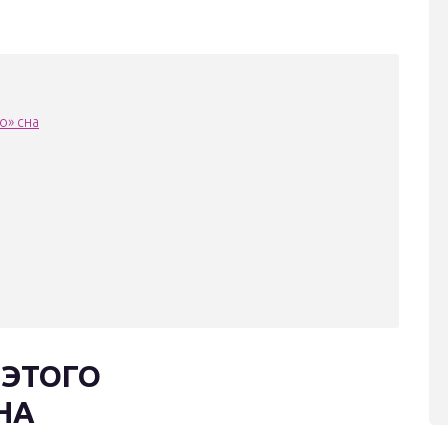
о» сна
 ЭТОГО
НА