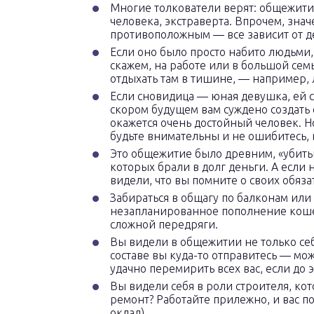
Многие толкователи верят: общежити
человека, экстраверта. Впрочем, зна
противоположным — все зависит от д
Если оно было просто набито людьми,
скажем, на работе или в большой семь
отдыхать там в тишине, — например, 
Если сновидица — юная девушка, ей 
скором будущем вам суждено создать 
окажется очень достойный человек. Н
будьте внимательны и не ошибитесь, 
Это общежитие было древним, «убитым
которых брали в долг деньги. А если н
видели, что вы помните о своих обяз
Забираться в общагу по балконам или
незапланированное пополнение кошел
сложной передряги.
Вы видели в общежитии не только себя
составе вы куда-то отправитесь — мож
удачно перемирить всех вас, если до
Вы видели себя в роли строителя, ко
ремонт? Работайте прилежно, и вас по
оклад).