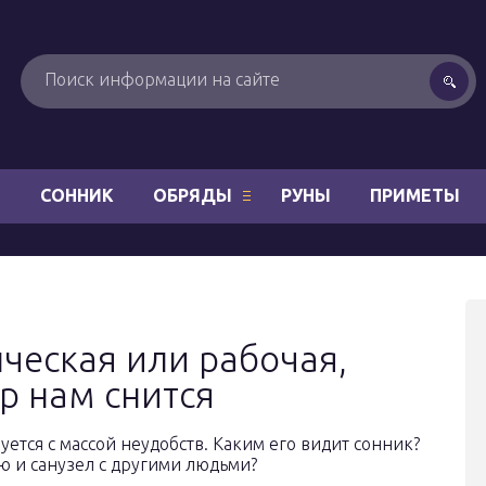
Н
СОННИК
ОБРЯДЫ
РУНЫ
ПРИМЕТЫ
ческая или рабочая,
р нам снится
тся с массой неудобств. Каким его видит сонник?
ню и санузел с другими людьми?