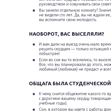
руководством и озвучивать свои сове
Вы заняли отдельную комнату? Значит
не видели сто лет. Да, вы не ждали ее
вы вспомните свою молодость.
НАОБОРОТ, ВАС ВЫСЕЛЯЛИ?
И вам дали на выезд очень мало врем
решить сердцем — только остывшей г
побыстрее!
Если во сне вы то вселялись, то высел
Все, что вы планировали до этого, мо
любимый (любимая) не предаст и всег
ОБЩАГА БЫЛА СТУДЕНЧЕСКОЙ
К чему снится общежитие какого-то ву
с дорогими вашему сердцу товарищам
учебные годы).
Сон, в котором вы идете с работы до