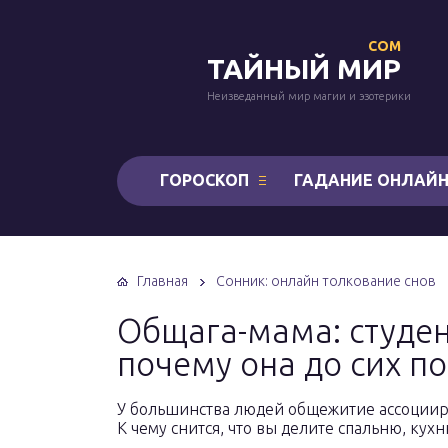
COM
ТАЙНЫЙ МИР
Неизведанный мир магии и эзотерики
ГОРОСКОП
ГАДАНИЕ ОНЛАЙ
Главная
Сонник: онлайн толкование снов
Общага-мама: студен
почему она до сих по
У большинства людей общежитие ассоциируе
К чему снится, что вы делите спальню, кух