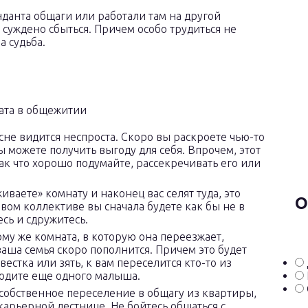
нданта общаги или работали там на другой
 суждено сбыться. Причем особо трудиться не
а судьба.
сне видится неспроста. Скоро вы раскроете чью-то
 можете получить выгоду для себя. Впрочем, этот
ак что хорошо подумайте, рассекречивать его или
иваете» комнату и наконец вас селят туда, это
О
овом коллективе вы сначала будете как бы не в
сь и сдружитесь.
ому же комната, в которую она переезжает,
 ваша семья скоро пополнится. Причем это будет
естка или зять, к вам переселится кто-то из
родите еще одного малыша.
собственное переселение в общагу из квартиры,
арьерной лестнице. Не бойтесь общаться с